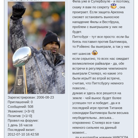
Фила уже в СуперБоуле - и поэтому,
скажу я вам по секрету
, она
проиграет. Если защита Аризона
сможет остановить выносное
нападение Филы и Вестбрука,
проблем с выигрышем у них не
будет.
Питтсбург - тут все просто: если бы
Князь поставил против Балтимора,
то Рэйвенс бы выиграли, а так у них
нет шансов
если серьезно, то всех нас ожидает
великолепное райвалри - да, обе
встречи в регулярном чемпионате
выиграли Стилерз, но какие это
были игры!!! во втрой встрече,
считаю, что Питтсбургу немного
повезло...
думаю и здесь все решится на
Зарегистрирован
: 2006-08-23
земле - чей вынос будет более
Приглашений:
0
успешен тот и победит...да и в
Сообщений:
508
последней игре против Титанов
Уважение:
[+3/-0]
секондари Балтимора были весьма
Позитив:
[+1/-0]
неубедительны...весьма...
Провел на форуме:
откровенно: Стилерз все-таки
1 день 16 часов
немного сильнее на данный
Последний визит:
момент...
2012-07-10 16:42:58
...да и куотербэк новичек НИКОГДА