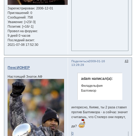
Зарегистрирован
: 2006-12-01
Приглашений:
0
Сообщений:
758
Уважение:
[+23/-3]
Позитив:
[+16/-1]
Провел на форуме:
9 дней 0 часов
Последний визит:
2021-07-08 17:52:30
43
Поделиться
2009-01-16
13:28:29
ПенсИОНЕР
Настоящий Знаток АФ
adam написал(а):
Филадельфия
Балтимор
интересно, Княже, ты 2 раза ставил
против Балтимора - а сейчас значит
считаешь, что Стилерз они порвут,
да?
0