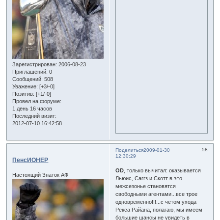
Зарегистрирован
: 2006-08-23
Приглашений:
0
Сообщений:
508
Уважение:
[+3/-0]
Позитив:
[+1/-0]
Провел на форуме:
1 день 16 часов
Последний визит:
2012-07-10 16:42:58
58
Поделиться
2009-01-30
12:30:29
ПенсИОНЕР
OD
, только вычитал: оказывается
Настоящий Знаток АФ
Льюис, Саггз и Скотт в это
межсезонье становятся
свободными агентами...все трое
одновременно!!!...с четом ухода
Рекса Райана, полагаю, мы имеем
большие шансы не увидеть в