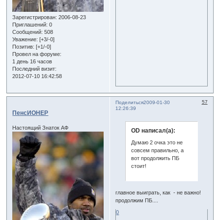
Зарегистрирован
: 2006-08-23
Приглашений:
0
Сообщений:
508
Уважение:
[+3/-0]
Позитив:
[+1/-0]
Провел на форуме:
1 день 16 часов
Последний визит:
2012-07-10 16:42:58
57
Поделиться
2009-01-30
12:26:39
ПенсИОНЕР
Настоящий Знаток АФ
OD написал(а):
Думаю 2 очка это не
совсем правильно, а
вот продолжить ПБ
стоит!
главное выиграть, как - не важно!
продолжим ПБ....
0