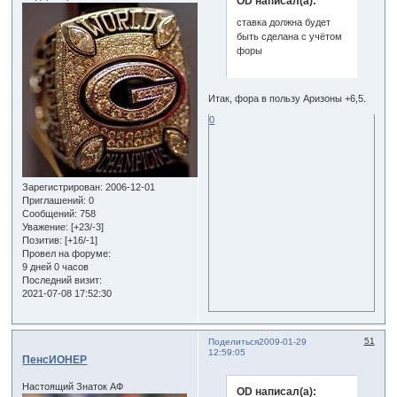
OD написал(а):
ставка должна будет
быть сделана с учётом
форы
Итак, фора в пользу Аризоны +6,5.
0
Зарегистрирован
: 2006-12-01
Приглашений:
0
Сообщений:
758
Уважение:
[+23/-3]
Позитив:
[+16/-1]
Провел на форуме:
9 дней 0 часов
Последний визит:
2021-07-08 17:52:30
51
Поделиться
2009-01-29
12:59:05
ПенсИОНЕР
Настоящий Знаток АФ
OD написал(а):