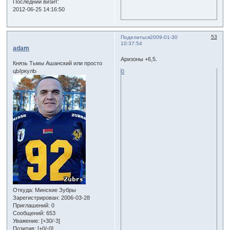
Последний визит:
2012-06-25 14:16:50
53
Поделиться
2009-01-30
10:37:54
adam
Аризоны +6,5.
Князь Тьмы Ашанский или просто
цЫркулЬ
0
Откуда:
Минские Зубры
Зарегистрирован
: 2006-03-28
Приглашений:
0
Сообщений:
653
Уважение:
[+30/-3]
Позитив:
[+0/-0]