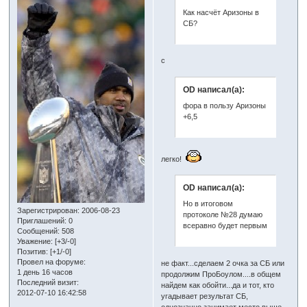
Как насчёт Аризоны в
СБ?
с
OD написал(а):
фора в пользу Аризоны
+6,5
легко!
OD написал(а):
Но в итоговом
Зарегистрирован
: 2006-08-23
протоколе №28 думаю
Приглашений:
0
всеравно будет первым
Сообщений:
508
Уважение:
[+3/-0]
Позитив:
[+1/-0]
Провел на форуме:
не факт...сделаем 2 очка за СБ или
1 день 16 часов
продолжим ПроБоулом....в общем
Последний визит:
найдем как обойти...да и тот, кто
2012-07-10 16:42:58
угадывает результат СБ,
однозначно занимает место выше