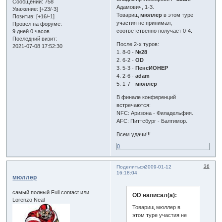
Сообщений:
758
Адамович, 1-3.
Уважение:
[+23/-3]
Товарищ
мюллер
в этом туре
Позитив:
[+16/-1]
участия не принимал,
Провел на форуме:
соответственно получает 0-4.
9 дней 0 часов
Последний визит:
После 2-х туров:
2021-07-08 17:52:30
1. 8-0 -
№28
2. 6-2 -
OD
3. 5-3 -
ПенсИОНЕР
4. 2-6 -
adam
5. 1-7 -
мюллер
В финале конференций
встречаются:
NFC: Аризона - Филадельфия.
AFC: Питтсбург - Балтимор.
Всем удачи!!!
0
36
Поделиться
2009-01-12
16:18:04
мюллер
самый полный Full contact или
OD написал(а):
Lorenzo Neal
Товарищ мюллер в
этом туре участия не