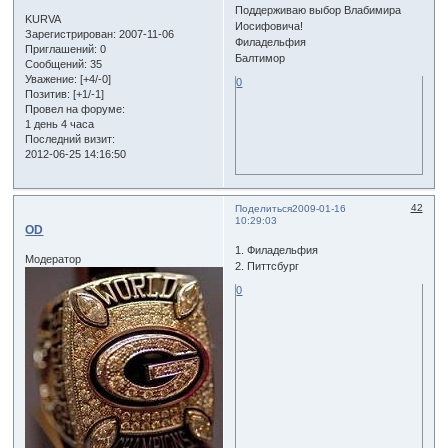
Поддерживаю выбор Влабимира
KURVA
Иосифовича!
Зарегистрирован
: 2007-11-06
Филадельфия
Приглашений:
0
Балтимор
Сообщений:
35
Уважение:
[+4/-0]
0
Позитив:
[+1/-1]
Провел на форуме:
1 день 4 часа
Последний визит:
2012-06-25 14:16:50
42
Поделиться
2009-01-16
10:29:03
OD
1. Филадельфия
Модератор
2. Питтсбург
0