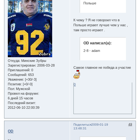
Польше
К чему ? Я не говороил что в
Польше играют лучше чем у нас ,
там просто играют .
OD написал(а):
2-8 - adam
Откуда:
Минские Зубры
Зарегистрирован
: 2006-03-28
Самое главное не победа а участие
Приглашений:
0
Сообщений:
653
Уважение:
[+30/-3]
Позитив:
[+0/-0]
0
Пол:
Мужской
Провел на форуме:
6 дней 15 часов
Последний визит:
2012-06-10 22:00:39
49
Поделиться
2009-01-19
13:48:31
OD