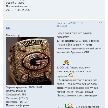
9 дней 0 часов
Последний визит:
2021-07-08 17:52:30
47
Поделиться
2009-01-19
10:10:03
OD
Результаты третьего раунда
Модератор
плейофф:
1.
ПенсИОНЕР
2-0. Риск, а точнее
глубинный анализ и чуткость
понимания игры сделали своё дело!
Как насчёт Аризоны в СБ?
2.
OD
1-1. Анализ оказался
мелковат, а чуткость что-то
подвела
3-5.
мюллер
(я тоже считаю, что
пароль - это сугубо личное дело),
Зарегистрирован
: 2006-12-01
adam
(у нас всёравно все лучше
Приглашений:
0
играют чем в Польше) и
№28
Сообщений:
758
(Только дохлые кони с места рвут
Уважение:
[+23/-3]
Позитив:
[+16/-1]
Провел на форуме:
...
) - 0-2. Но в итоговом