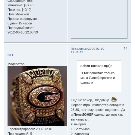
Сообщений:
653
Уважение:
[+30/-3]
Позитив:
[+0/-0]
Пол:
Мужской
Провел на форуме:
6 дней 15 часов
Последний визит:
2012-06-10 22:00:39
34
Поделиться
2009-01-10
19:11:45
OD
Модератор
adam написал(а):
Я так понимаю только
мы с Сашей прогноз и
сделали
Еще не вечер, Владимир
Первая игра начинается сегодня в
23.30, поэтому время еще есть. Да
и
ПенсИОНЕР
сделал до того как
ты написал.
Я выбрал:
1. Балтимор.
Зарегистрирован
: 2006-12-01
Приглашений:
0
2. Каролина.