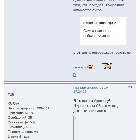
того, кто не угадал...при равном
количестве очков
adam написал(а):
Самое главное не
победа а участие
этот девиз сопровождает всю твою
карьеру
0
52
Поделиться
2009-01-29
17:24:23
#28
Я ставлю на Арнизону!
KURVA
И два очка за СБ это много,
Зарегистрирован
: 2007-11-06
достаточно и одного.
Приглашений:
0
Сообщений:
35
0
Уважение:
[+4/-0]
Позитив:
[+1/-1]
Провел на форуме:
1 день 4 часа