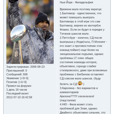
Нью Йорк - Филадельфия
Времени мало поэтому вкратце:
1.Балтимор - единственное, что
может помешать выиграть
Балтимору в этой игре это сам
Балтимор, вернее их квотербэк
Флакко. Если он будет в порядке у
Титанов шансов мало.
2.Питтсбург - конечно, СД после
выигрыша у Инди(гыгы, П.Мэннинг -
кто знает о противостоянии этих
команд поймет) еще более на
эмоциональном подъеме, однако
проблемы LT плюс общее
состояние команды которое,
объективно, гораздо слабее
Зарегистрирован
: 2006-08-23
стилеровского, даже при возможных
Приглашений:
0
Сообщений:
508
проблемах с БигБеном оставляет
Уважение:
[+3/-0]
СД совсем мало шансов. (буду
Позитив:
[+1/-0]
болеть за СД
)
Провел на форуме:
3.Каролина - без вариантов и
1 день 16 часов
комментариев
Последний визит:
Аризона???!!! хахахахаха!
2012-07-10 16:42:58
(пацсталом)
4.НЮ - Фила может стать
проблемой для Элая, однако
Джайентс объективно сильнее, это