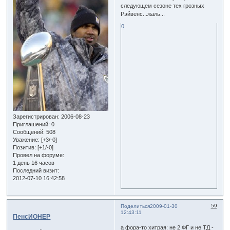
следующем сезоне тех грозных
Рэйвенс...жаль...
0
Зарегистрирован
: 2006-08-23
Приглашений:
0
Сообщений:
508
Уважение:
[+3/-0]
Позитив:
[+1/-0]
Провел на форуме:
1 день 16 часов
Последний визит:
2012-07-10 16:42:58
59
Поделиться
2009-01-30
12:43:11
ПенсИОНЕР
а фора-то хитрая: не 2 ФГ и не ТД -