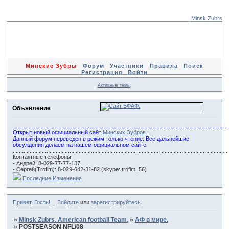
Minsk Zubrs
Минские Зубры
Форум
Участники
Правила
Поиск
Регистрация
Войти
Активные темы
Объявление
............................................................................................................................................
Открыт новый официальный сайт
Минских Зубров
.
Данный форум переведен в режим только чтение. Все дальнейшие
обсуждения делаем на нашем официальном сайте.
............................................................................................................................................
Контактные телефоны:
- Андрей: 8-029-77-77-137
- Сергей(Trofim): 8-029-642-31-82 (skype: trofim_56)
Последние Изменения
Привет, Гость!
Войдите
или
зарегистрируйтесь
.
»
Minsk Zubrs. American football Team.
»
АФ в мире.
»
POSTSEASON NFL/08