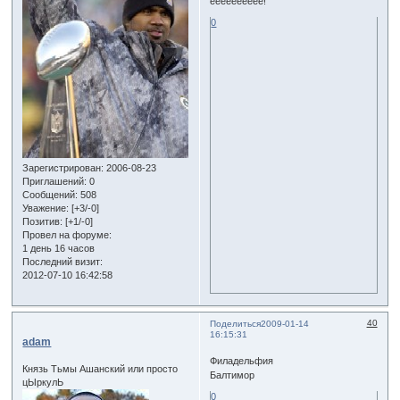
ееееееееее!
0
Зарегистрирован
: 2006-08-23
Приглашений:
0
Сообщений:
508
Уважение:
[+3/-0]
Позитив:
[+1/-0]
Провел на форуме:
1 день 16 часов
Последний визит:
2012-07-10 16:42:58
40
Поделиться
2009-01-14
16:15:31
adam
Филадельфия
Князь Тьмы Ашанский или просто
Балтимор
цЫркулЬ
0