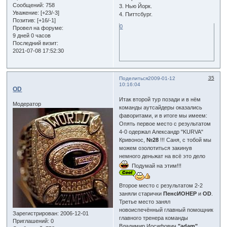
Сообщений:
758
3. Нью Йорк.
Уважение:
[+23/-3]
4. Питтсбург.
Позитив:
[+16/-1]
0
Провел на форуме:
9 дней 0 часов
Последний визит:
2021-07-08 17:52:30
35
Поделиться
2009-01-12
10:16:04
OD
Итак второй тур позади и в нём
Модератор
команды аутсайдеры оказались
фаворитами, и в итоге мы имеем:
Опять первое место с результатом
4-0 одержал Александр "KURVA"
Кривонос,
№28
!!! Саня, с тобой мы
можем озолотиться закинув
немного деньжат на всё это дело
Подумай на этим!!!
Второе место с результатом 2-2
заняли старички
ПенсИОНЕР
и
OD
.
Третье место занял
новоиспечённый главный помощник
Зарегистрирован
: 2006-12-01
главного тренера команды
Приглашений:
0
Владимир Иосифович
"adam"