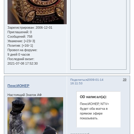
Зарегистрирован
: 2006-12-01
Приглашений:
0
Сообщений:
758
Уважение:
[+23/-3]
Позитив:
[+16/-1]
Провел на форуме:
9 дней 0 часов
Последний визит:
2021-07-08 17:52:30
39
Поделиться
2009-01-14
16:11:53
ПенсИОНЕР
Настоящий Знаток АФ
OD написал(а):
ПенсИОНЕР, NTV+
будет оба матча в
прямом эфире
показывать.