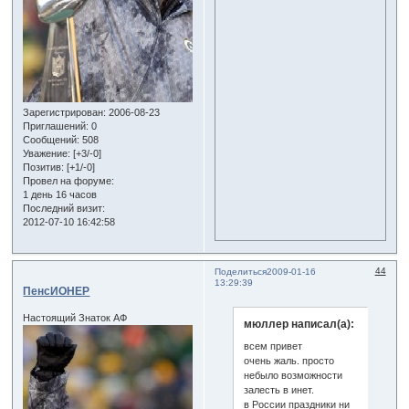
Зарегистрирован
: 2006-08-23
Приглашений:
0
Сообщений:
508
Уважение:
[+3/-0]
Позитив:
[+1/-0]
Провел на форуме:
1 день 16 часов
Последний визит:
2012-07-10 16:42:58
44
Поделиться
2009-01-16
13:29:39
ПенсИОНЕР
Настоящий Знаток АФ
мюллер написал(а):
всем привет
очень жаль. просто
небыло возможности
залесть в инет.
в России праздники ни