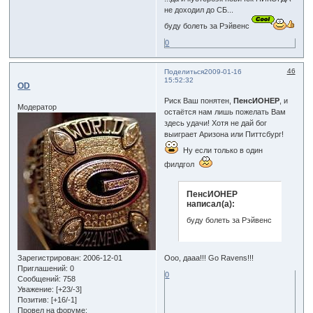
не доходил до СБ...
буду болеть за Рэйвенс
0
46
Поделиться
2009-01-16
15:52:32
OD
Риск Ваш понятен,
ПенсИОНЕР
, и
Модератор
остаётся нам лишь пожелать Вам
здесь удачи! Хотя не дай бог
выиграет Аризона или Питтсбург!
Ну если только в один
филдгол
ПенсИОНЕР
написал(а):
буду болеть за Рэйвенс
Зарегистрирован
: 2006-12-01
Ооо, дааа!!! Go Ravens!!!
Приглашений:
0
0
Сообщений:
758
Уважение:
[+23/-3]
Позитив:
[+16/-1]
Провел на форуме: