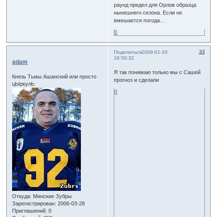
раунд предел для Орлов образца
нынешнего сезона. Если не
вмешается погода...
0
33
Поделиться
2009-01-10
16:50:32
adam
Я так понимаю только мы с Сашей
Князь Тьмы Ашанский или просто
прогноз и сделали
цЫркулЬ
0
Откуда:
Минские Зубры
Зарегистрирован
: 2006-03-28
Приглашений:
0