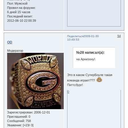
Пол:
Мужской
Провел на форуме:
6 дней 15 часов
Последний визит:
2012-06-10 22:00:39
54
Поделиться
2009-01-30
10:49:53
OD
Модератор
№28 написал(а):
на Арнизону!
Это в каком СуперБоуле такая
команда играет???
Питтсбург!
0
Зарегистрирован
: 2006-12-01
Приглашений:
0
Сообщений:
758
Уважение:
[+23/-3]