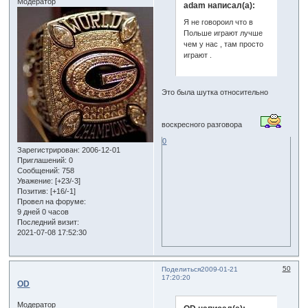
Модератор
adam написал(а):
Я не говороил что в
Польше играют лучше
чем у нас , там просто
играют .
Это была шутка относительно
воскресного разговора
0
Зарегистрирован
: 2006-12-01
Приглашений:
0
Сообщений:
758
Уважение:
[+23/-3]
Позитив:
[+16/-1]
Провел на форуме:
9 дней 0 часов
Последний визит:
2021-07-08 17:52:30
50
Поделиться
2009-01-21
17:20:20
OD
Модератор