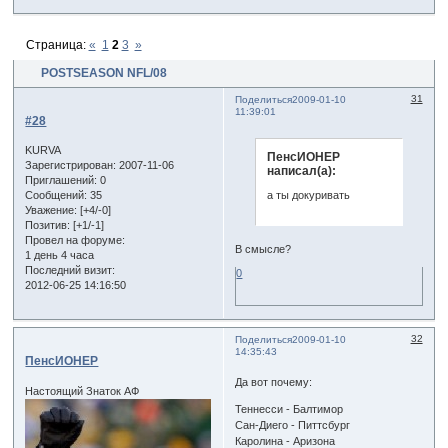
Страница:
«
1
2
3
»
POSTSEASON NFL/08
31
Поделиться
2009-01-10
11:39:01
#28
KURVA
ПенсИОНЕР
Зарегистрирован
: 2007-11-06
написал(а):
Приглашений:
0
а ты докуривать
Сообщений:
35
Уважение:
[+4/-0]
Позитив:
[+1/-1]
Провел на форуме:
В смысле?
1 день 4 часа
Последний визит:
0
2012-06-25 14:16:50
32
Поделиться
2009-01-10
14:35:43
ПенсИОНЕР
Да вот почему:
Настоящий Знаток АФ
Теннесси - Балтимор
Сан-Диего - Питтсбург
Каролина - Аризона