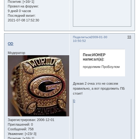
Позитив:
[+16/-1]
Провел на форуме:
9 дней 0 часов
Последний визит:
2021-07-08 17:52:30
55
Поделиться
2009-01-30
10:50:52
OD
Модератор
ПенсИОНЕР
написал(а):
продолжим ПроБоулом
Думаю 2 очка это не совсем
правильно, а вот продолжить ПБ
стоит!
0
Зарегистрирован
: 2006-12-01
Приглашений:
0
Сообщений:
758
Уважение:
[+23/-3]
Позитив:
[+16/-1]