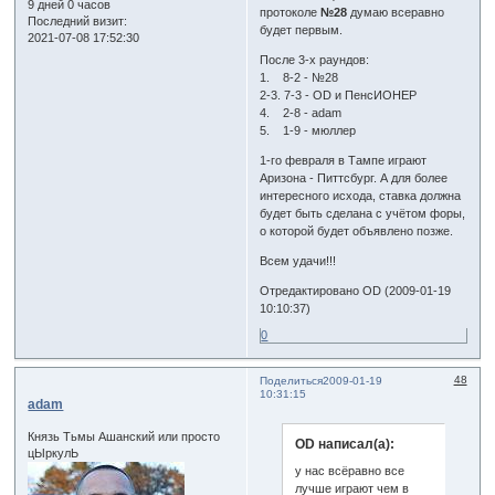
9 дней 0 часов
протоколе
№28
думаю всеравно
Последний визит:
будет первым.
2021-07-08 17:52:30
После 3-х раундов:
1. 8-2 - №28
2-3. 7-3 - OD и ПенсИОНЕР
4. 2-8 - adam
5. 1-9 - мюллер
1-го февраля в Тампе играют
Аризона - Питтсбург. А для более
интересного исхода, ставка должна
будет быть сделана с учётом форы,
о которой будет объявлено позже.
Всем удачи!!!
Отредактировано OD (2009-01-19
10:10:37)
0
48
Поделиться
2009-01-19
10:31:15
adam
Князь Тьмы Ашанский или просто
OD написал(а):
цЫркулЬ
у нас всёравно все
лучше играют чем в