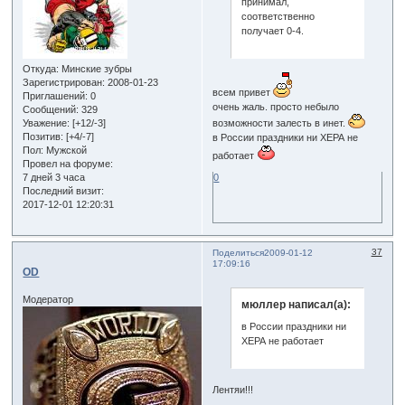
принимал,
соответственно
получает 0-4.
Откуда:
Минские зубры
Зарегистрирован
: 2008-01-23
всем привет
Приглашений:
0
очень жаль. просто небыло
Сообщений:
329
Уважение:
[+12/-3]
возможности залесть в инет.
Позитив:
[+4/-7]
в России праздники ни ХЕРА не
Пол:
Мужской
работает
Провел на форуме:
7 дней 3 часа
0
Последний визит:
2017-12-01 12:20:31
37
Поделиться
2009-01-12
17:09:16
OD
Модератор
мюллер написал(а):
в России праздники ни
ХЕРА не работает
Лентяи!!!