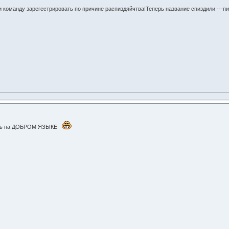
и команду зарегестрировать по причине распиздяйчтва!Теперь название спиздили ---п
оришь на ДОБРОМ ЯЗЫКЕ