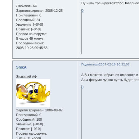
Ну и как тренируется???? Наверное
Любитель АФ
Зарегистрирован
: 2006-12-28
0
Приглашений:
0
Сообщений:
24
Уважение:
[+0/-0]
Позитив:
[+0/-0]
Провел на форуме:
5 часов 49 минут
Последний визит:
2008-10-25 00:45:53
Поделиться
2007-02-16 10:32:03
ShikA
А Вы можете набраться смелости и 
Знающий АФ
А на форуме лучше пусть будет пол
0
Зарегистрирован
: 2006-09-07
Приглашений:
0
Сообщений:
100
Уважение:
[+0/-0]
Позитив:
[+0/-0]
Провел на форуме:
1 день 11 часов