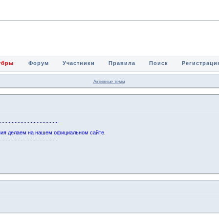
Зубры
Форум
Участники
Правила
Поиск
Регистраци
Активные темы
........................................
ния делаем на нашем официальном сайте.
........................................