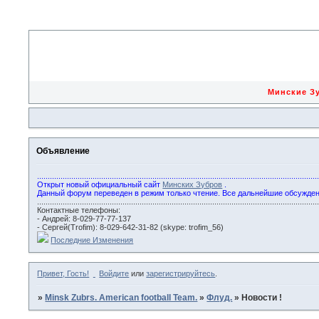
Минские 
Объявление
...................................................................................................................................
Открыт новый официальный сайт
Минских Зубров
.
Данный форум переведен в режим только чтение. Все дальнейшие обсужде
...................................................................................................................................
Контактные телефоны:
- Андрей: 8-029-77-77-137
- Сергей(Trofim): 8-029-642-31-82 (skype: trofim_56)
Последние Изменения
Привет, Гость!
Войдите
или
зарегистрируйтесь
.
»
Minsk Zubrs. American football Team.
»
Флуд.
»
Новости !