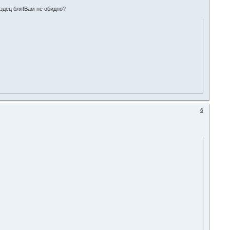
издец бля!Вам не обидно?
6