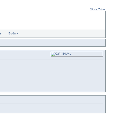
Minsk Zubrs
я
Войти