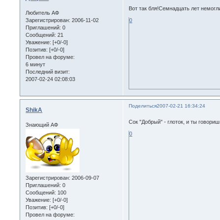
Вот так бля!Семнадцать лет немогл
Любитель АФ
Зарегистрирован
: 2006-11-02
0
Приглашений:
0
Сообщений:
21
Уважение:
[+0/-0]
Позитив:
[+0/-0]
Провел на форуме:
6 минут
Последний визит:
2007-02-24 02:08:03
Поделиться
2007-02-21 16:34:24
ShikA
Сок "Добрый" - глоток, и ты гов
Знающий АФ
0
Зарегистрирован
: 2006-09-07
Приглашений:
0
Сообщений:
100
Уважение:
[+0/-0]
Позитив:
[+0/-0]
Провел на форуме: