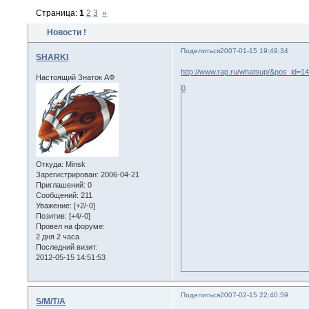
Страница:
1
2
3
»
Новости !
Поделиться
2007-01-15 19:49:34
SHARKI
http://www.rap.ru/whatsup/&pos_id=1
Настоящий Знаток АФ
0
Откуда:
Minsk
Зарегистрирован
: 2006-04-21
Приглашений:
0
Сообщений:
211
Уважение:
[+2/-0]
Позитив:
[+4/-0]
Провел на форуме:
2 дня 2 часа
Последний визит:
2012-05-15 14:51:53
Поделиться
2007-02-15 22:40:59
S/M/T/A