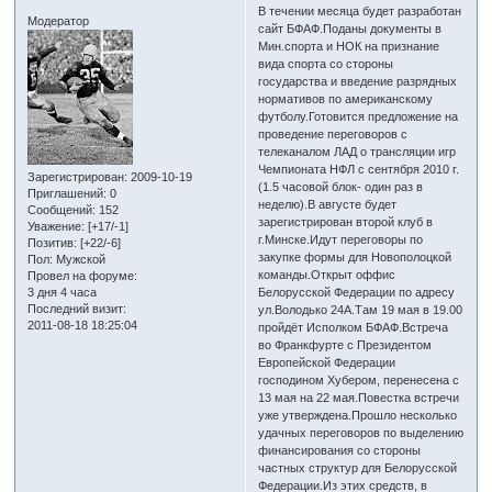
В течении месяца будет разработан
Модератор
сайт БФАФ.Поданы документы в
Мин.спорта и НОК на признание
вида спорта со стороны
государства и введение разрядных
нормативов по американскому
футболу.Готовится предложение на
проведение переговоров с
телеканалом ЛАД о трансляции игр
Чемпионата НФЛ с сентября 2010 г.
Зарегистрирован
: 2009-10-19
(1.5 часовой блок- один раз в
Приглашений:
0
неделю).В августе будет
Сообщений:
152
зарегистрирован второй клуб в
Уважение:
[+17/-1]
г.Минске.Идут переговоры по
Позитив:
[+22/-6]
закупке формы для Новополоцкой
Пол:
Мужской
команды.Открыт оффис
Провел на форуме:
3 дня 4 часа
Белорусской Федерации по адресу
Последний визит:
ул.Володько 24А.Там 19 мая в 19.00
2011-08-18 18:25:04
пройдёт Исполком БФАФ.Встреча
во Франкфурте с Президентом
Европейской Федерации
господином Хубером, перенесена с
13 мая на 22 мая.Повестка встречи
уже утверждена.Прошло несколько
удачных переговоров по выделению
финансирования со стороны
частных структур для Белорусской
Федерации.Из этих средств, в