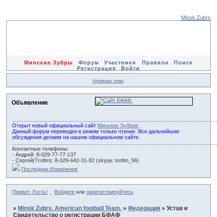
Minsk Zubrs
Минские Зубры
Форум
Участники
Правила
Поиск
Регистрация
Войти
Активные темы
Объявление
............................................................................................................................................
Открыт новый официальный сайт
Минских Зубров
.
Данный форум переведен в режим только чтение. Все дальнейшие
обсуждения делаем на нашем официальном сайте.
............................................................................................................................................
Контактные телефоны:
- Андрей: 8-029-77-77-137
- Сергей(Trofim): 8-029-642-31-82 (skype: trofim_56)
Последние Изменения
Привет, Гость!
Войдите
или
зарегистрируйтесь
.
»
Minsk Zubrs. American football Team.
»
Федерация
»
Устав и
Свидетельство о регистрации БФАФ