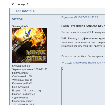
Страница:
1
FANTASY NFL
Поделиться
2010-07-21 21:43:25
VICTOR
Парни, кто знает о FANTASY NFL?
Знающий АФ
Вот что я нашёл про NFL Fantasy в 
"NFL Fantasy это, фактически, тур
зависимости от того как они отыгра
кикеров и защиту (защиту, просто,
Если это так, то было бы интересно
>> Создать свою лигу можно ТУТ <
Откуда:
Минск
0
Зарегистрирован
: 2009-12-23
Приглашений:
0
Сообщений:
185
Уважение:
[+3/-0]
Позитив:
[+26/-0]
Пол:
Мужской
Возраст:
38
[1988-03-22]
Провел на форуме:
4 дня 0 часов
Последний визит:
2011-09-07 14:36:51