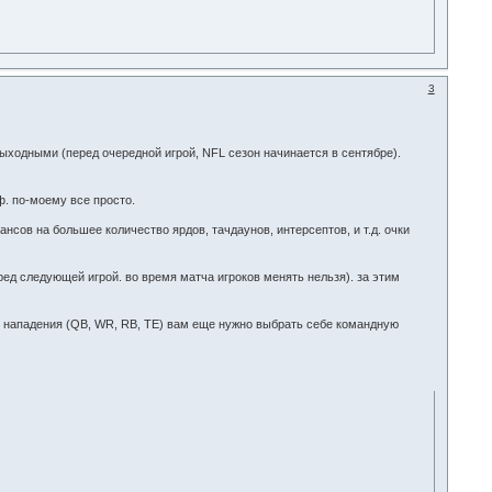
3
выходными (перед очередной игрой, NFL сезон начинается в сентябре).
ф. по-моему все просто.
сов на большее количество ярдов, тачдаунов, интерсептов, и т.д. очки
ред следующей игрой. во время матча игроков менять нельзя). за этим
в нападения (QB, WR, RB, TE) вам еще нужно выбрать себе командную