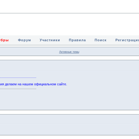
Зубры
Форум
Участники
Правила
Поиск
Регистраци
Активные темы
........................................
ния делаем на нашем официальном сайте.
........................................