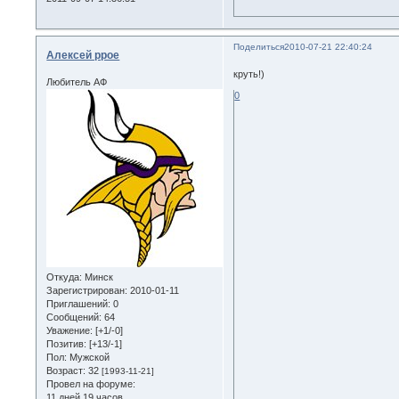
Поделиться
2010-07-21 22:40:24
Алексей ppoe
круть!)
Любитель АФ
0
Откуда:
Минск
Зарегистрирован
: 2010-01-11
Приглашений:
0
Сообщений:
64
Уважение:
[+1/-0]
Позитив:
[+13/-1]
Пол:
Мужской
Возраст:
32
[1993-11-21]
Провел на форуме:
11 дней 19 часов