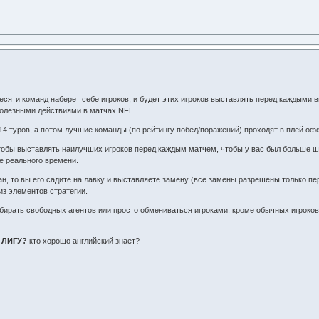
десяти команд наберет себе игроков, и будет этих игроков выставлять перед каждыми 
полезными действиями в матчах NFL.
 14 туров, а потом лучшие команды (по рейтингу побед/поражений) проходят в плей оф
чтобы выставлять наилучших игроков перед каждым матчем, чтобы у вас был больше шан
е реального времени.
ан, то вы его садите на лавку и выставляете замену (все замены разрешены только пе
из элементов стратегии.
абирать свободных агентов или просто обмениваться игроками. кроме обычных игроко
 ЛИГУ?
кто хорошо английский знает?