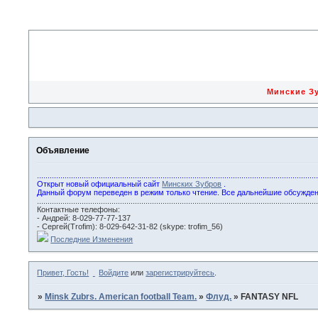
Минские 
Объявление
...................................................................................................................................
Открыт новый официальный сайт
Минских Зубров
.
Данный форум переведен в режим только чтение. Все дальнейшие обсужде
...................................................................................................................................
Контактные телефоны:
- Андрей: 8-029-77-77-137
- Сергей(Trofim): 8-029-642-31-82 (skype: trofim_56)
Последние Изменения
Привет, Гость!
Войдите
или
зарегистрируйтесь
.
»
Minsk Zubrs. American football Team.
»
Флуд.
»
FANTASY NFL