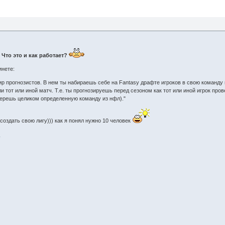
 Что это и как работает?
инете:
нир прогнозистов. В нем ты набираешь себе на Fantasy драфте игроков в свою команду
ли тот или иной матч. Т.е. ты прогнозируешь перед сезоном как тот или иной игрок про
 берешь целиком определенную команду из нфл)."
 создать свою лигу))) как я понял нужно 10 человек
<