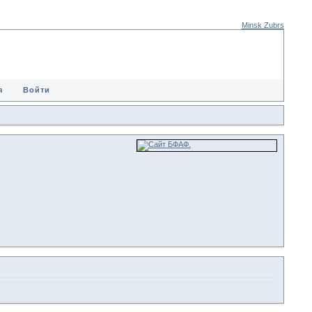
Minsk Zubrs
я
Войти