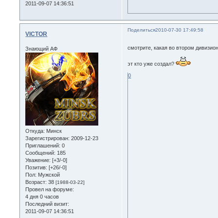
2011-09-07 14:36:51
Поделиться
2010-07-30 17:49:58
VICTOR
смотрите, какая во втором дивизи
Знающий АФ
эт кто уже создал?
0
Откуда:
Минск
Зарегистрирован
: 2009-12-23
Приглашений:
0
Сообщений:
185
Уважение:
[+3/-0]
Позитив:
[+26/-0]
Пол:
Мужской
Возраст:
38
[1988-03-22]
Провел на форуме:
4 дня 0 часов
Последний визит:
2011-09-07 14:36:51