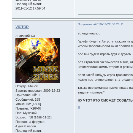
Последний визит:
2011-01-12 17:59:54
Поделиться
2010-07-22 00:28:11
VICTOR
во ещё нашёл:
Знающий АФ
"драфт будет в Августе. каждая из 
игроки зарабатывают очки своими 
все мы будем играть друг с другом
вся стратегия заключается в том, 
начисляются компьютером в режим
если какой-нибудь игрок травмиров
нужно постоянно следить, это один 
Откуда:
Минск
так же все команды имеют права н
Зарегистрирован
: 2009-12-23
защиту и кикера."
Приглашений:
0
Сообщений:
185
НУ ЧТО? КТО СМОЖЕТ СОЗДАТЬ
Уважение:
[+3/-0]
0
Позитив:
[+26/-0]
Пол:
Мужской
Возраст:
38
[1988-03-22]
Провел на форуме:
4 дня 0 часов
Последний визит: