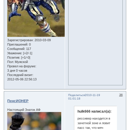
Зарегистрирован
: 2010-03-09
Приглашений:
0
Сообщений:
117
Уважение:
[+2/-1]
Позитив:
[+1/-0]
Пол:
Мужской
Провел на форуме:
3 дня 0 часов
Последний визит:
2012-05-06 22:56:13
36
Поделиться
2010-11-19
01:01:18
ПенсИОНЕР
Настоящий Знаток АФ
hulk666 написал(а):
рессивер находится в
зачетной зоне и ловит
пасс так, что мяч