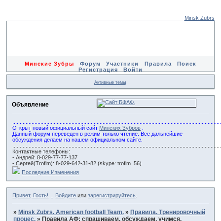
Minsk Zubrs
Минские Зубры
Форум
Участники
Правила
Поиск
Регистрация
Войти
Активные темы
Объявление
............................................................................................................................................
Открыт новый официальный сайт
Минских Зубров
.
Данный форум переведен в режим только чтение. Все дальнейшие
обсуждения делаем на нашем официальном сайте.
............................................................................................................................................
Контактные телефоны:
- Андрей: 8-029-77-77-137
- Сергей(Trofim): 8-029-642-31-82 (skype: trofim_56)
Последние Изменения
Привет, Гость!
Войдите
или
зарегистрируйтесь
.
»
Minsk Zubrs. American football Team.
»
Правила. Тренировочный
процес.
»
Правила АФ: спрашиваем, обсуждаем, учимся.