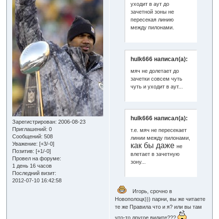
уходит в аут до
зачетной зоны не
пересекая линию
между пилонами.
hulk666 написал(а):
мяч не долетает до
зачетки совсем чуть
чуть и уходит в аут...
hulk666 написал(а):
Зарегистрирован
: 2006-08-23
Приглашений:
0
т.е. мяч не пересекает
Сообщений:
508
линии между пилонами,
Уважение:
[+3/-0]
как бы даже
не
Позитив:
[+1/-0]
влетает в зачетную
Провел на форуме:
зону...
1 день 16 часов
Последний визит:
2012-07-10 16:42:58
Игорь, срочно в
Новополоцк))) парни, вы же читаете
те же Правила что и я? или вы там
что-то другое видите???