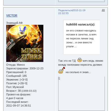
46
Поделиться
2010-11-19
22:32:55
VICTOR
Знающий АФ
hulk666 написал(а):
он его словил находясь
ногами в зачетке, а мяч
не пересек линии энд
зоны... и они вместе
упали ...
Так это не ТД
мяч ведь линию
между пилонами пересечь должен
Откуда:
Минск
Зарегистрирован
: 2009-12-23
на сколько я знаю...
Приглашений:
0
Сообщений:
185
0
Уважение:
[+3/-0]
Позитив:
[+26/-0]
Пол:
Мужской
Возраст:
38
[1988-03-22]
Провел на форуме:
4 дня 0 часов
Последний визит:
2011-09-07 14:36:51