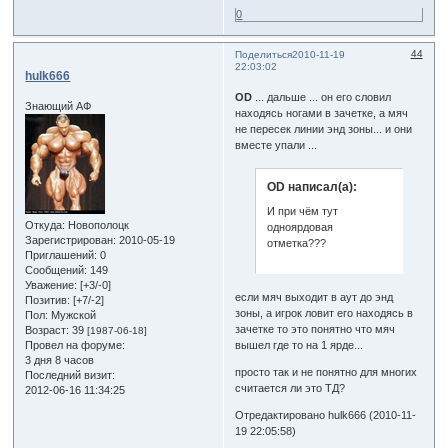
0
44
Поделиться
2010-11-19
22:03:02
hulk666
OD
... дальше ... он его словил
Знающий АФ
находясь ногами в зачетке, а мяч
не пересек линии энд зоны... и они
вместе упали ...
OD написал(а):
И при чём тут
Откуда:
Новополоцк
одноярдовая
Зарегистрирован
: 2010-05-19
отметка???
Приглашений:
0
Сообщений:
149
Уважение:
[+3/-0]
если мяч выходит в аут до энд
Позитив:
[+7/-2]
зоны, а игрок ловит его находясь в
Пол:
Мужской
зачетке то это понятно что мяч
Возраст:
39
[1987-06-18]
Провел на форуме:
вышел где то на 1 ярде...
3 дня 8 часов
просто так и не понятно для многих
Последний визит:
считается ли это ТД?
2012-06-16 11:34:25
Отредактировано hulk666 (2010-11-
19 22:05:58)