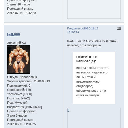
Провел на форуме:
1 день 16 часов
Последний визит:
2012-07-10 16:42:58
39
Поделиться
2010-11-19
15:52:44
hulk666
мда... так ни кто ответа то и недал
Знающий АФ
четкого, а ты говоришь
ПенсИОНЕР
написал(а):
иногда чтобы ответить
на вопрос надо всего
Откуда:
Новополоцк
лишь четко и
Зарегистрирован
: 2010-05-19
предельно ясно
Приглашений:
0
его(вопрос)
Сообщений:
149
сформулировать - и
Уважение:
[+3/-0]
ответ очевиден
Позитив:
[+7/-2]
Пол:
Мужской
Возраст:
39
[1987-06-18]
0
Провел на форуме:
3 дня 8 часов
Последний визит:
2012-06-16 11:34:25