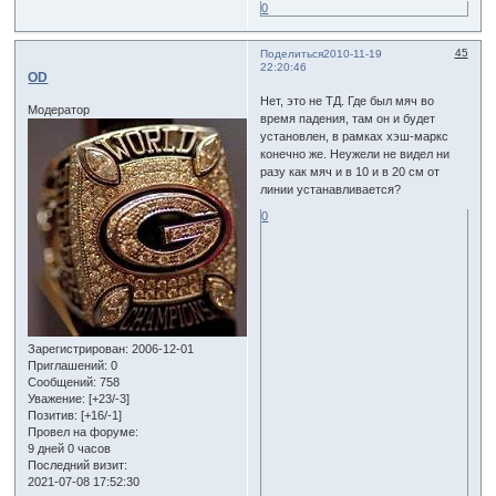
0
45
Поделиться
2010-11-19
22:20:46
OD
Нет, это не ТД. Где был мяч во
Модератор
время падения, там он и будет
установлен, в рамках хэш-маркс
конечно же. Неужели не видел ни
разу как мяч и в 10 и в 20 см от
линии устанавливается?
0
Зарегистрирован
: 2006-12-01
Приглашений:
0
Сообщений:
758
Уважение:
[+23/-3]
Позитив:
[+16/-1]
Провел на форуме:
9 дней 0 часов
Последний визит:
2021-07-08 17:52:30