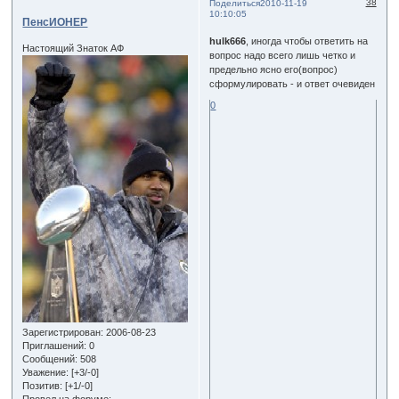
38
Поделиться
2010-11-19
10:10:05
ПенсИОНЕР
hulk666
, иногда чтобы ответить на
Настоящий Знаток АФ
вопрос надо всего лишь четко и
предельно ясно его(вопрос)
сформулировать - и ответ очевиден
0
Зарегистрирован
: 2006-08-23
Приглашений:
0
Сообщений:
508
Уважение:
[+3/-0]
Позитив:
[+1/-0]