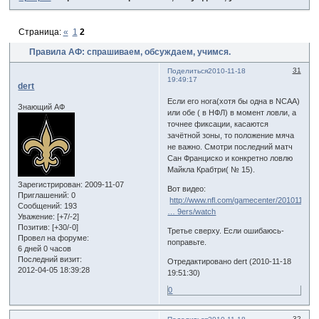
Страница:
«
1
2
Правила АФ: спрашиваем, обсуждаем, учимся.
31
Поделиться
2010-11-18
19:49:17
dert
Если его нога(хотя бы одна в NCAA)
Знающий АФ
или обе ( в НФЛ) в момент ловли, а
точнее фиксации, касаются
зачётной зоны, то положение мяча
не важно. Смотри последний матч
Сан Франциско и конкретно ловлю
Майкла Крабтри( № 15).
Зарегистрирован
: 2009-11-07
Вот видео:
Приглашений:
0
http://www.nfl.com/gamecenter/201011141
Сообщений:
193
… 9ers/watch
Уважение:
[+7/-2]
Позитив:
[+30/-0]
Третье сверху. Если ошибаюсь-
Провел на форуме:
поправьте.
6 дней 0 часов
Последний визит:
Отредактировано dert (2010-11-18
2012-04-05 18:39:28
19:51:30)
0
32