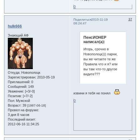
0
37
Поделиться
2010-11-19
08:24:47
hulk666
Знающий АФ
ПенсИОНЕР
написал(а):
Игорь, срочно в
Новополоцк))) парни,
вы же читаете те же
Правила что и я? или
вы там что-то другое
Откуда:
Новополоцк
видите???
Зарегистрирован
: 2010-05-19
Приглашений:
0
Сообщений:
149
Уважение:
[+3/-0]
извини я тебя не понял
Позитив:
[+7/-2]
0
Пол:
Мужской
Возраст:
39
[1987-06-18]
Провел на форуме:
3 дня 8 часов
Последний визит:
2012-06-16 11:34:25