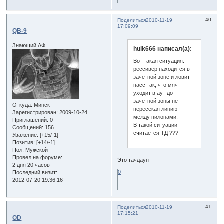
40
Поделиться
2010-11-19
17:09:09
QB-9
Знающий АФ
hulk666 написал(а):
Вот такая ситуация:
рессивер находится в
зачетной зоне и ловит
пасс так, что мяч
уходит в аут до
зачетной зоны не
Откуда:
Минск
пересекая линию
Зарегистрирован
: 2009-10-24
между пилонами.
Приглашений:
0
В такой ситуации
Сообщений:
156
считается ТД ???
Уважение:
[+15/-1]
Позитив:
[+14/-1]
Пол:
Мужской
Провел на форуме:
Это тачдаун
2 дня 20 часов
0
Последний визит:
2012-07-20 19:36:16
41
Поделиться
2010-11-19
17:15:21
OD