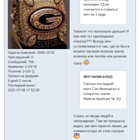
пилонами ТД не
считается и ставится
мяч на 1 ярде
Зависит что произошло дальше! И
при чём тут одноярдовая
отметка??? Всегда мяч
устанавливается там, где он был в
момент касания игроком земли
Зарегистрирован
: 2006-12-01
коленом или локтём или целиком
Приглашений:
0
Сообщений:
758
сразу
Уважение:
[+23/-3]
Позитив:
[+16/-1]
Провел на форуме:
dert написал(а):
9 дней 0 часов
Смотри последний
Последний визит:
матч Сан Франциско и
2021-07-08 17:52:30
конкретно ловлю
Майкла Крабтри( № 15).
Слава, не вводи людей в
заблуждение. Там же прекрасно
видно, как мяч пересек линию, да
комментаторы об этом сказали