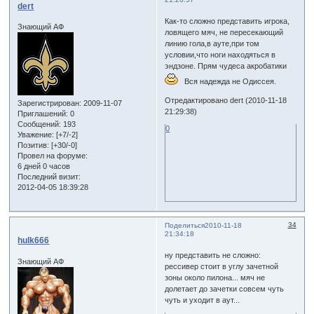
dert
Как-то сложно представить игрока,
Знающий АФ
ловящего мяч, не пересекающий
линию гола,в ауте,при том
условии,что ноги находяться в
эндзоне. Прям чудеса акробатики
Вся надежда не Одиссея.
Отредактировано dert (2010-11-18
Зарегистрирован
: 2009-11-07
21:29:38)
Приглашений:
0
Сообщений:
193
0
Уважение:
[+7/-2]
Позитив:
[+30/-0]
Провел на форуме:
6 дней 0 часов
Последний визит:
2012-04-05 18:39:28
34
Поделиться
2010-11-18
21:34:18
hulk666
ну представить не сложно:
Знающий АФ
рессивер стоит в углу зачетной
зоны около пилона... мяч не
долетает до зачетки совсем чуть
чуть и уходит в аут...