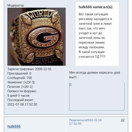
Модератор
hulk666 написал(а):
Вот такая ситуация:
рессивер находится в
зачетной зоне и ловит
пасс так, что мяч
уходит в аут до
зачетной зоны не
пересекая линию
между пилонами.
В такой ситуации
считается ТД ???
Зарегистрирован
: 2006-12-01
Мяч всегда должен пересечь goal
Приглашений:
0
line!!!
Сообщений:
758
Уважение:
[+23/-3]
0
Позитив:
[+16/-1]
Провел на форуме:
9 дней 0 часов
Последний визит:
2021-07-08 17:52:30
42
Поделиться
2010-11-19
17:31:50
hulk666