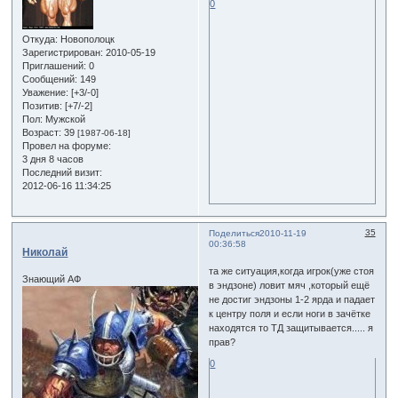
0
Откуда:
Новополоцк
Зарегистрирован
: 2010-05-19
Приглашений:
0
Сообщений:
149
Уважение:
[+3/-0]
Позитив:
[+7/-2]
Пол:
Мужской
Возраст:
39
[1987-06-18]
Провел на форуме:
3 дня 8 часов
Последний визит:
2012-06-16 11:34:25
35
Поделиться
2010-11-19
00:36:58
Николай
та же ситуация,когда игрок(уже стоя
Знающий АФ
в эндзоне) ловит мяч ,который ещё
не достиг эндзоны 1-2 ярда и падает
к центру поля и если ноги в зачётке
находятся то ТД защитывается..... я
прав?
0