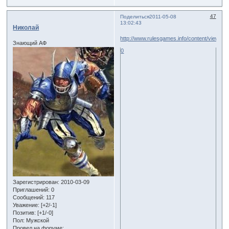
47
Поделиться
2011-05-08
13:02:43
Николай
http://www.rulesgames.info/content/view/25/
Знающий АФ
0
Зарегистрирован
: 2010-03-09
Приглашений:
0
Сообщений:
117
Уважение:
[+2/-1]
Позитив:
[+1/-0]
Пол:
Мужской
Провел на форуме: