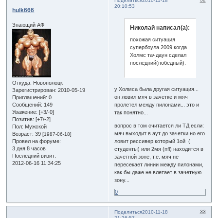
Поделиться
2010-11-18
20:10:53
hulk666
Знающий АФ
Николай написал(а):
похожая ситуация
супербоула 2009 когда
Холмс тачдаун сделал
последний(победный).
Откуда:
Новополоцк
у Холмса была другая ситуация...
Зарегистрирован
: 2010-05-19
он ловил мяч в зачетке и мяч
Приглашений:
0
Сообщений:
149
пролетел между пилонами... это и
Уважение:
[+3/-0]
так понятно...
Позитив:
[+7/-2]
вопрос в том считается ли ТД если:
Пол:
Мужской
мяч выходит в аут до зачетки но его
Возраст:
39
[1987-06-18]
Провел на форуме:
ловит рессивер который 1ой (
3 дня 8 часов
студенты) или 2мя (nfl) находится в
Последний визит:
зачетной зоне, т.е. мяч не
2012-06-16 11:34:25
пересекает линии между пилонами,
как бы даже не влетает в зачетную
зону...
0
33
Поделиться
2010-11-18
21:26:57