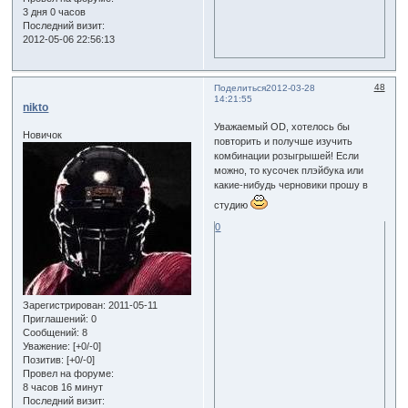
3 дня 0 часов
Последний визит:
2012-05-06 22:56:13
48
Поделиться
2012-03-28
14:21:55
nikto
Уважаемый OD, хотелось бы
Новичок
повторить и получше изучить
комбинации розыгрышей! Если
можно, то кусочек плэйбука или
какие-нибудь черновики прошу в
студию
0
Зарегистрирован
: 2011-05-11
Приглашений:
0
Сообщений:
8
Уважение:
[+0/-0]
Позитив:
[+0/-0]
Провел на форуме:
8 часов 16 минут
Последний визит: