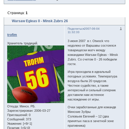
Страница:
1
Warsaw Egleas 0 - Minsk Zubrs 26
1
Поделиться
2007-06-04
11:32:33
trofim
3 июня 2007 в г. Otwock что
Хранитель традиций.
недолеко от Варшавы состоялся
товарищески матч между
командами Warsaw Egleas - Minsk
Zubrs. Со счетом 0 - 26 победили
гости.
Игра проходила в идеальный
погодных условиях. Температура
воздуха была 20 градусов.
Честное судейство, а также
интересный и сильный соперник
доставили нам истенное
наслождение от игры.
Откуда:
Минск. РБ.
Очки заработанные для командв
Зарегистрирован
: 2006-03-27
Минские Зубры
Приглашений:
0
Соловьев Евгений – 12 (два
Сообщений:
373
принятых паса в зачетной зоне
Уважение:
[+9/-1]
пративника)
Позитив:
[+5/-0]