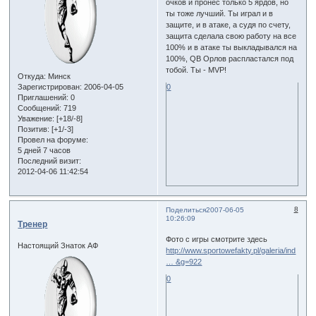
очков и пронес только 5 ярдов, но
ты тоже лучший. Ты играл и в
защите, и в атаке, а судя по счету,
защита сделала свою работу на все
100% и в атаке ты выкладывался на
100%, QB Орлов распластался под
тобой. Ты - MVP!
Откуда:
Минск
Зарегистрирован
: 2006-04-05
0
Приглашений:
0
Сообщений:
719
Уважение:
[+18/-8]
Позитив:
[+1/-3]
Провел на форуме:
5 дней 7 часов
Последний визит:
2012-04-06 11:42:54
8
Поделиться
2007-06-05
10:26:09
Тренер
Фото с игры смотрите здесь
Настоящий Знаток АФ
http://www.sportowefakty.pl/galeria/ind
… &g=922
0