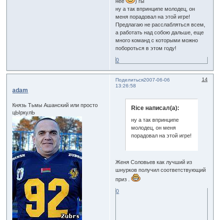
нее
) гы
ну а так впринципе молодец, он
меня порадовал на этой игре!
Предлагаю не расслабляться всем,
а работать над собою дальше, еще
много команд с которыми можно
побороться в этом году!
0
14
Поделиться
2007-06-06
13:26:58
adam
Князь Тьмы Ашанский или просто
Rice написал(а):
цЫркулЬ
ну а так впринципе
молодец, он меня
порадовал на этой игре!
Женя Соловьев как лучший из
шнурков получил соответствующий
приз .
0