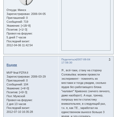
Откуда:
Минск
Зарегистрирован
: 2006-04-05
Приглашений:
0
Сообщений:
719
Уважение:
[+18/-8]
Позитив:
[+1/-3]
Провел на форуме:
5 дней 7 часов
Последний визит:
2012-04-06 11:42:54
5
Поделиться
2007-06-04
17:58:30
Вадим
Я , всё-таки, стану на сторону
MVP final PZFA II
Соловьёва: можем провести
Зарегистрирован
: 2006-03-29
эксперимент - поменять их
Приглашений:
0
местами и тогда увидим, сколько
Сообщений:
104
ярдов без работающего блока
Уважение:
[+4/-0]
"наловит" Кривонос (ничего личного,
Позитив:
[+0/-3]
даже наоборот). А еще, тренер,
Пол:
Мужской
попрошу вести статистику
Провел на форуме:
внимательнее, в следующий раз,
2 дня 13 часов
Последний визит:
т.к. я, как TE , заработал на
2012-07-10 16:35:28
единственном выносе больше 3
ярдов, и это соталось