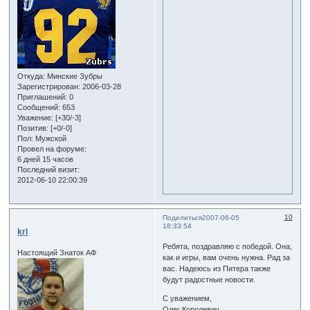
Откуда:
Минские Зубры
Зарегистрирован
: 2006-03-28
Приглашений:
0
Сообщений:
653
Уважение:
[+30/-3]
Позитив:
[+0/-0]
Пол:
Мужской
Провел на форуме:
6 дней 15 часов
Последний визит:
2012-06-10 22:00:39
10
Поделиться
2007-06-05
18:33:54
krl
Ребята, поздравляю с победой. Она,
Настоящий Знаток АФ
как и игры, вам очень нужна. Рад за
вас. Надеюсь из Питера также
будут радостные новости.
С уважением,
Олег Королевич