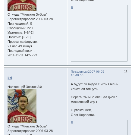
0
Откуда:
"Минские Зубры"
Зарегистрирован
: 2006-03-28
Приглашений:
0
Сообщений:
220
Уважение:
[+6/-1]
Позитив:
[+5/-0]
Провел на форуме:
21 час 49 минут
Последний визит:
2011-11-11 14:55:23
11
Поделиться
2007-06-05
18:40:50
krl
А будет ли видео с игр? Очень
Настоящий Знаток АФ
хочеться глянуть.
Серёга, ты мне обещал диск с
московской игры.
С уважением,
Олег Королевич
0
Откуда:
"Минские Зубры"
Зарегистрирован
: 2006-03-28