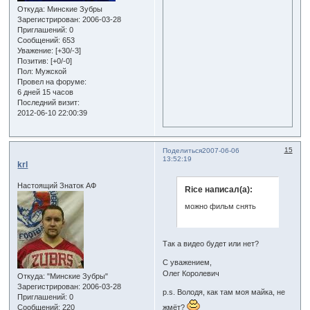
Откуда:
Минские Зубры
Зарегистрирован
: 2006-03-28
Приглашений:
0
Сообщений:
653
Уважение:
[+30/-3]
Позитив:
[+0/-0]
Пол:
Мужской
Провел на форуме:
6 дней 15 часов
Последний визит:
2012-06-10 22:00:39
15
Поделиться
2007-06-06
13:52:19
krl
Настоящий Знаток АФ
Rice написал(а):
можно фильм снять
Так а видео будет или нет?
С уважением,
Олег Королевич
Откуда:
"Минские Зубры"
Зарегистрирован
: 2006-03-28
p.s. Володя, как там моя майка, не
Приглашений:
0
Сообщений:
220
жмёт?