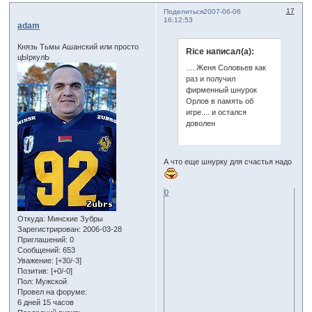
17
Поделиться
2007-06-06
16:12:53
adam
Князь Тьмы Ашанский или просто
Rice написал(а):
цЫркулЬ
.... Женя Соловьев как
раз и получил
фирменный шнурок
Орлов в память об
игре.... и остался
доволен
А что еще шнурку для счастья надо
0
Откуда:
Минские Зубры
Зарегистрирован
: 2006-03-28
Приглашений:
0
Сообщений:
653
Уважение:
[+30/-3]
Позитив:
[+0/-0]
Пол:
Мужской
Провел на форуме:
6 дней 15 часов