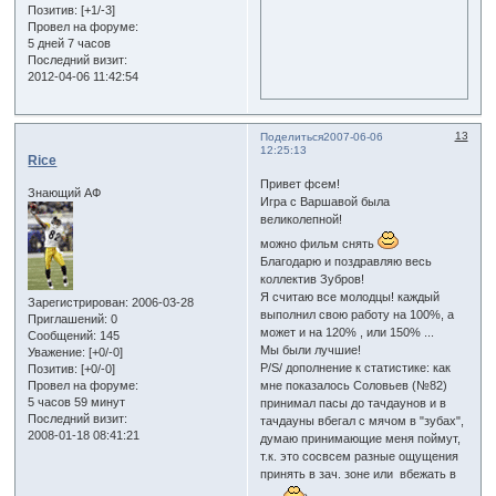
Позитив:
[+1/-3]
Провел на форуме:
5 дней 7 часов
Последний визит:
2012-04-06 11:42:54
13
Поделиться
2007-06-06
12:25:13
Rice
Привет фсем!
Знающий АФ
Игра с Варшавой была
великолепной!
можно фильм снять
Благодарю и поздравляю весь
коллектив Зубров!
Я считаю все молодцы! каждый
Зарегистрирован
: 2006-03-28
выполнил свою работу на 100%, а
Приглашений:
0
может и на 120% , или 150% ...
Сообщений:
145
Мы были лучшие!
Уважение:
[+0/-0]
P/S/ дополнение к статистике: как
Позитив:
[+0/-0]
мне показалось Соловьев (№82)
Провел на форуме:
5 часов 59 минут
принимал пасы до тачдаунов и в
Последний визит:
тачдауны вбегал с мячом в "зубах",
2008-01-18 08:41:21
думаю принимающие меня поймут,
т.к. это сосвсем разные ощущения
принять в зач. зоне или вбежать в