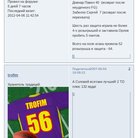
Провел на форуме:
Довнар Павел 40 (возврат после
5 дней 7 часов
неудачного FG)
Последний визит:
Забелло Сергей 7 (возврат после
2012-04-06 11:42:54
перехвата)
Шесть раз защита играла не более
4-х розыгрышей и заставила Орлов
пробить 5 пантов.
Всего на поле атака провела 52
розыгрыша и защита - 64.
0
3
Поделиться
2007-06-04
16:09:22
trofim
А Соловей всетаки лучший! 2 TD
Хранитель традиций.
плюс 132 ярда!
0