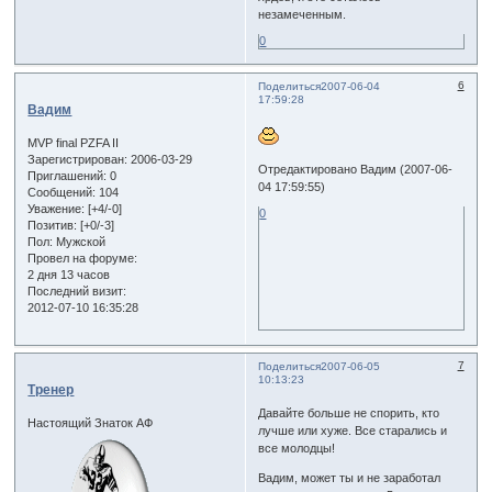
незамеченным.
0
6
Поделиться
2007-06-04
17:59:28
Вадим
MVP final PZFA II
Зарегистрирован
: 2006-03-29
Отредактировано Вадим (2007-06-
Приглашений:
0
04 17:59:55)
Сообщений:
104
Уважение:
[+4/-0]
0
Позитив:
[+0/-3]
Пол:
Мужской
Провел на форуме:
2 дня 13 часов
Последний визит:
2012-07-10 16:35:28
7
Поделиться
2007-06-05
10:13:23
Тренер
Давайте больше не спорить, кто
Настоящий Знаток АФ
лучше или хуже. Все старались и
все молодцы!
Вадим, может ты и не заработал