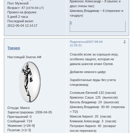
Кривонос Александр – 8 (вынос и
Пол:
Мужской
двух очкоы пас)
Возраст:
47
[1978-08-17]
Шиковец Владимир – 6 (перехват и
Провел на форуме:
тачдаун)
5 дней 2 часа
Последний визит:
0
2012-06-04 12:14:17
2
Поделиться
2007-06-04
11:55:21
Тренер
Спасибо всем за хорошую игру,
Настоящий Знаток АФ
особенно защите, которая не
давала шансов атаке Орлов.
Добавлю немного цифр:
Заработанные ярды без учета
спецкоманд:
Соловьев Евгений 132 (пасов)
Кривонос Саша 125 (выносов)
Кисель Владимир 24 (выносов)
Шиковец Владимир 30-40 (перехва
Откуда:
Минск
+ TD)
Зарегистрирован
: 2006-04-05
Маясов Кирилл 20 (пасов)
Приглашений:
0
Сообщений:
719
Климиов Александр 3 (пасов)
Уважение:
[+18/-8]
Петрович Кирилл 40 (возврат
Позитив:
[+1/-3]
после перехвата)