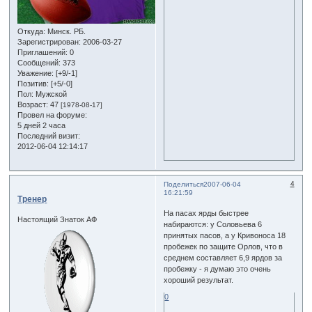
Откуда:
Минск. РБ.
Зарегистрирован
: 2006-03-27
Приглашений:
0
Сообщений:
373
Уважение:
[+9/-1]
Позитив:
[+5/-0]
Пол:
Мужской
Возраст:
47
[1978-08-17]
Провел на форуме:
5 дней 2 часа
Последний визит:
2012-06-04 12:14:17
4
Поделиться
2007-06-04
16:21:59
Тренер
На пасах ярды быстрее
Настоящий Знаток АФ
набираются: у Соловьева 6
принятых пасов, а у Кривоноса 18
пробежек по защите Орлов, что в
среднем составляет 6,9 ярдов за
пробежку - я думаю это очень
хороший результат.
0