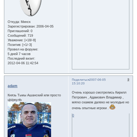
Откуда:
Минск
Зарегистрирован
: 2006-04-05
Приглашений:
0
Сообщений:
719
Уважение:
[+18/-8]
Позитив:
[+1/-3]
Провел на форуме:
5 дней 7 часов
Последний визит:
2012-04-06 11:42:54
9
Поделиться
2007-06-05
15:10:20
adam
Очень хорошо смотрелись Кирилл
Князь Тьмы Ашанский или просто
Петрович , Адамович Владимир ,
цЫркулЬ
мягко скажем далеко не молодые но
очень опытные игроки .
0