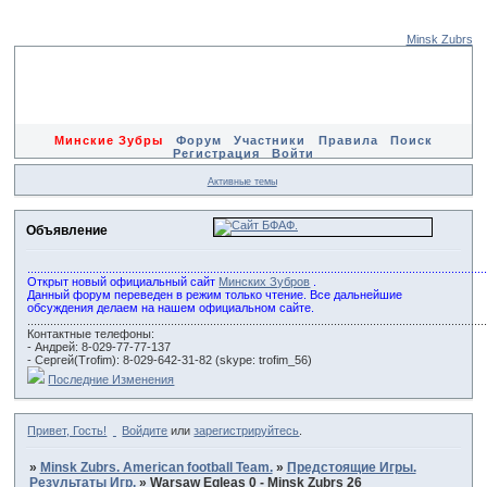
Minsk Zubrs
Минские Зубры
Форум
Участники
Правила
Поиск
Регистрация
Войти
Активные темы
Объявление
............................................................................................................................................
Открыт новый официальный сайт
Минских Зубров
.
Данный форум переведен в режим только чтение. Все дальнейшие
обсуждения делаем на нашем официальном сайте.
............................................................................................................................................
Контактные телефоны:
- Андрей: 8-029-77-77-137
- Сергей(Trofim): 8-029-642-31-82 (skype: trofim_56)
Последние Изменения
Привет, Гость!
Войдите
или
зарегистрируйтесь
.
»
Minsk Zubrs. American football Team.
»
Предстоящие Игры.
Результаты Игр.
»
Warsaw Egleas 0 - Minsk Zubrs 26