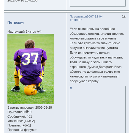
2012-07-10 16:42:58
19
Поделиться
2007-12-04
15:39:07
Петрович
Если вывешены на всеобщее
Настоящий Знаток АФ
обозрение логотипы,значит про них
можно высказать свое мнение.
Если это критика,то значит некие
рисунки вызвали такие чувства.
Если их почему-то нельзя
обсуждать, то надо так и написать.
Хотя не вижу в этом ничего
страшного. Думаю,Баффало Билз
абсолютно до фонаря то,что мне
кажется,что их лого напоминает
пасущуюся корову.
0
Зарегистрирован
: 2006-03-29
Приглашений:
0
Сообщений:
461
Уважение:
[+43/-2]
Позитив:
[+6/-1]
Провел на форуме: