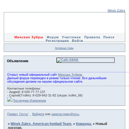
Minsk Zubrs
Минские Зубры
Форум
Участники
Правила
Поиск
Регистрация
Войти
Активные темы
Объявление
............................................................................................................................................
Открыт новый официальный сайт
Минских Зубров
.
Данный форум переведен в режим только чтение. Все дальнейшие
обсуждения делаем на нашем официальном сайте.
............................................................................................................................................
Контактные телефоны:
- Андрей: 8-029-77-77-137
- Сергей(Trofim): 8-029-642-31-82 (skype: trofim_56)
Последние Изменения
Привет, Гость!
Войдите
или
зарегистрируйтесь
.
»
Minsk Zubrs. American football Team.
»
Команда.
»
Новый
логотип.