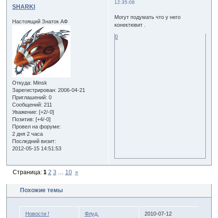
12:35:08
SHARKI
Могут подумать что у него
Настоящий Знаток АФ
конектювит .
0
Откуда:
Minsk
Зарегистрирован
: 2006-04-21
Приглашений:
0
Сообщений:
211
Уважение:
[+2/-0]
Позитив:
[+4/-0]
Провел на форуме:
2 дня 2 часа
Последний визит:
2012-05-15 14:51:53
Страница:
1
2
3
…
10
»
Похожие темы
Новости !
Флуд.
2010-07-12