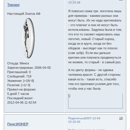
15:25:36
Тренер
Я повесил сюжа три логотипа лишь
Настоящий Знаток АФ
для примера - какими разных они
могут быть. Их не надо критиковать
- это плагиат и они не могут быть
использованы. Задумка была в том,
что кто-то сможет нарисовать наш
логотип, новый. Старый хорош,
когда он в круге, когда он без
ободков - выглядит как-то плоско
(сам зубр). Если мы дальше
критики или плагиата продвинуться
не можем, то старый - в самый раз.
Откуда:
Минск
Зарегистрирован
: 2006-04-05
А по цвету формы - не одежка
Приглашений:
0
человека красит. С другой стороны
Сообщений:
719
какая есть - такая есть, спасибо
Уважение:
[+18/-8]
тем кто приложил усилия для того,
Позитив:
[+1/-3]
чтобы она у нас была.
Провел на форуме:
5 дней 7 часов
0
Последний визит:
2012-04-06 11:42:54
18
Поделиться
2007-12-04
15:33:30
ПенсИОНЕР