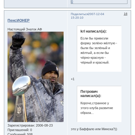
0
16
Поделиться
2007-12-04
15:20:10
ПенсИОНЕР
Настоящий Знаток АФ
krl написал(а):
Если бы привезли
форму зелёно-жёлтую -
были бы зелёный и
жёлтый, а если бы
чёрно-красную -
чёрный и красный.
+1
Петрович
написал(а):
Короче,странное у
этого клуба развитие
образа...
Зарегистрирован
: 2006-08-23
это у Баффало или Минска?))
Приглашений:
0
Сообщений:
508