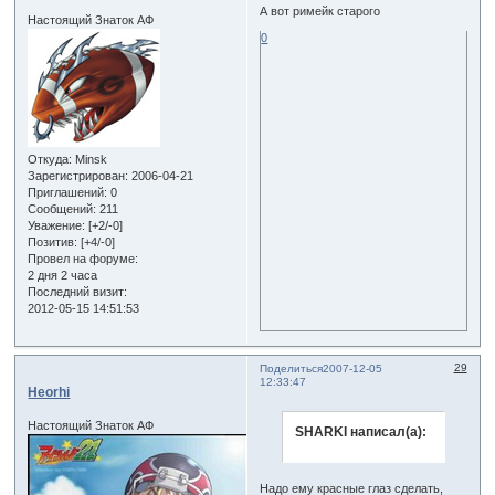
А вот римейк старого
Настоящий Знаток АФ
0
Откуда:
Minsk
Зарегистрирован
: 2006-04-21
Приглашений:
0
Сообщений:
211
Уважение:
[+2/-0]
Позитив:
[+4/-0]
Провел на форуме:
2 дня 2 часа
Последний визит:
2012-05-15 14:51:53
29
Поделиться
2007-12-05
12:33:47
Heorhi
Настоящий Знаток АФ
SHARKI написал(а):
Надо ему красные глаз сделать,