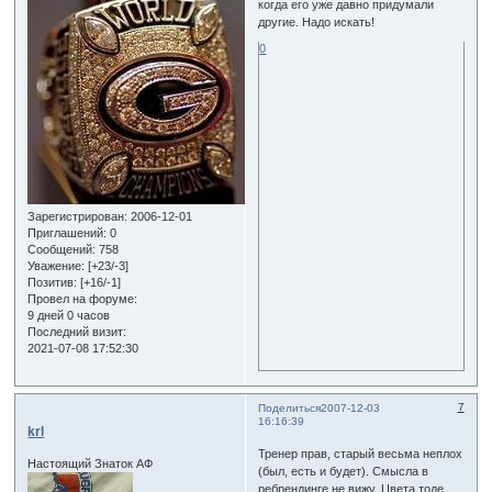
когда его уже давно придумали
другие. Надо искать!
0
Зарегистрирован
: 2006-12-01
Приглашений:
0
Сообщений:
758
Уважение:
[+23/-3]
Позитив:
[+16/-1]
Провел на форуме:
9 дней 0 часов
Последний визит:
2021-07-08 17:52:30
7
Поделиться
2007-12-03
16:16:39
krl
Тренер прав, старый весьма неплох
Настоящий Знаток АФ
(был, есть и будет). Смысла в
ребрендинге не вижу. Цвета тоде