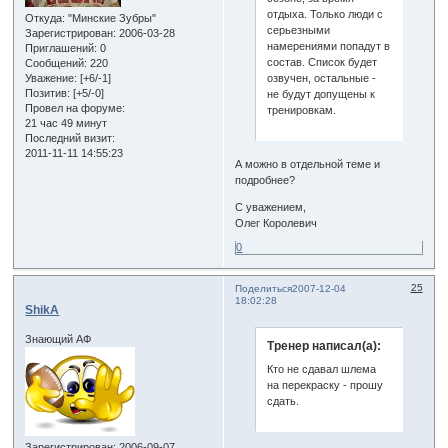
отдыха. Только люди с
Откуда:
"Минские Зубры"
серьезными
Зарегистрирован
: 2006-03-28
намерениями попадут в
Приглашений:
0
состав. Список будет
Сообщений:
220
озвучен, остальные -
Уважение:
[+6/-1]
Позитив:
[+5/-0]
не будут допущены к
Провел на форуме:
тренировкам.
21 час 49 минут
Последний визит:
2011-11-11 14:55:23
А можно в отдельной теме и
подробнее?
С уважением,
Олег Королевич
0
25
Поделиться
2007-12-04
18:02:28
ShikA
Знающий АФ
Тренер написал(а):
Кто не сдавал шлема
на перекраску - прошу
сдать.
Зарегистрирован
: 2006-09-07