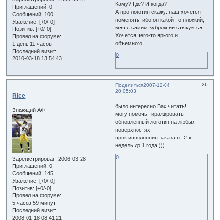
Каму? Где? И когда?
Приглашений:
0
А про логотип скажу: наш хочется
Сообщений:
100
поменять, ибо он какой-то плоский,
Уважение:
[+0/-0]
мяч с самим зубром не стыкуется.
Позитив:
[+0/-0]
Хочется чего-то яркого и
Провел на форуме:
объемного.
1 день 11 часов
Последний визит:
0
2010-03-18 13:54:43
26
Поделиться
2007-12-04
20:05:03
Rice
было интересно Вас читать!
Знающий АФ
могу помочь тиражировать
обновленный логотип на любых
поверхностях.
срок исполнения заказа от 2-х
недель до 1 года )))
0
Зарегистрирован
: 2006-03-28
Приглашений:
0
Сообщений:
145
Уважение:
[+0/-0]
Позитив:
[+0/-0]
Провел на форуме:
5 часов 59 минут
Последний визит:
2008-01-18 08:41:21