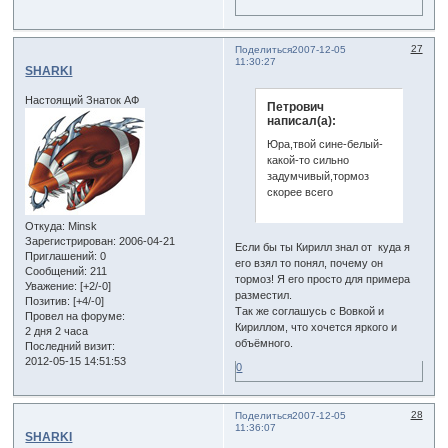
27
Поделиться
2007-12-05
11:30:27
SHARKI
Настоящий Знаток АФ
Петрович
написал(а):
Юра,твой сине-белый-
какой-то сильно
задумчивый,тормоз
скорее всего
Откуда:
Minsk
Зарегистрирован
: 2006-04-21
Если бы ты Кирилл знал от куда я
Приглашений:
0
его взял то понял, почему он
Сообщений:
211
тормоз! Я его просто для примера
Уважение:
[+2/-0]
разместил.
Позитив:
[+4/-0]
Так же соглашусь с Вовкой и
Провел на форуме:
Кириллом, что хочется яркого и
2 дня 2 часа
объёмного.
Последний визит:
2012-05-15 14:51:53
0
28
Поделиться
2007-12-05
11:36:07
SHARKI