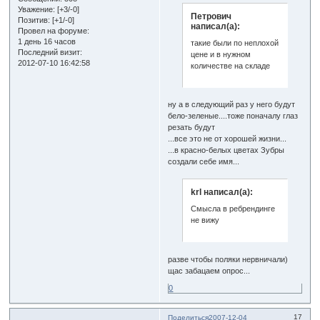
Уважение:
[+3/-0]
Петрович
Позитив:
[+1/-0]
написал(а):
Провел на форуме:
1 день 16 часов
такие были по неплохой
Последний визит:
цене и в нужном
2012-07-10 16:42:58
количестве на складе
ну а в следующий раз у него будут
бело-зеленые....тоже поначалу глаз
резать будут
...все это не от хорошей жизни...
...в красно-белых цветах Зубры
создали себе имя...
krl написал(а):
Смысла в ребрендинге
не вижу
разве чтобы поляки нервничали)
щас забацаем опрос...
0
17
Поделиться
2007-12-04