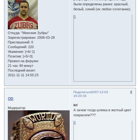
были определены ранее: красный,
белый, синий (их любое сочетание).
0
Откуда:
"Минские Зубры"
Зарегистрирован
: 2006-03-28
Приглашений:
0
Сообщений:
220
Уважение:
[+6/-1]
Позитив:
[+5/-0]
Провел на форуме:
21 час 49 минут
Последний визит:
2011-11-11 14:55:23
8
Поделиться
2007-12-03
16:20:33
OD
krl
Модератор
А зачем тогда шлема в желтый цвет
покрасили???
0