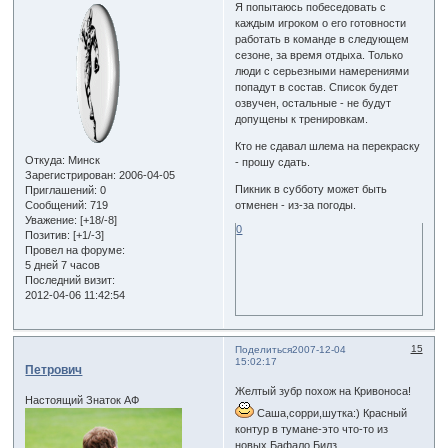
Я попытаюсь побеседовать с
каждым игроком о его готовности
работать в команде в следующем
сезоне, за время отдыха. Только
люди с серьезными намерениями
попадут в состав. Список будет
озвучен, остальные - не будут
допущены к тренировкам.
Кто не сдавал шлема на перекраску
Откуда:
Минск
- прошу сдать.
Зарегистрирован
: 2006-04-05
Пикник в субботу может быть
Приглашений:
0
Сообщений:
719
отменен - из-за погоды.
Уважение:
[+18/-8]
0
Позитив:
[+1/-3]
Провел на форуме:
5 дней 7 часов
Последний визит:
2012-04-06 11:42:54
15
Поделиться
2007-12-04
15:02:17
Петрович
Желтый зубр похож на Кривоноса!
Настоящий Знаток АФ
Саша,сорри,шутка:) Красный
контур в тумане-это что-то из
новых Бафало Билз.