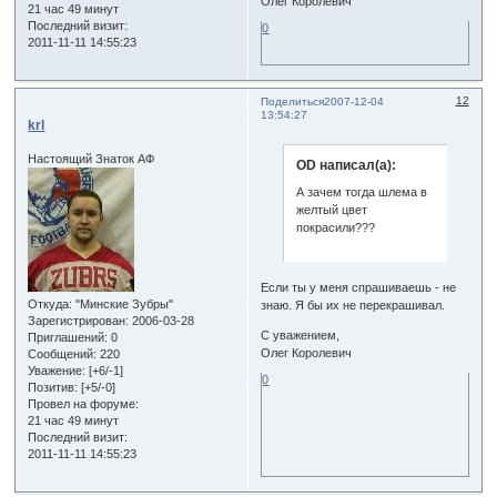
Олег Королевич
21 час 49 минут
Последний визит:
0
2011-11-11 14:55:23
12
Поделиться
2007-12-04
13:54:27
krl
Настоящий Знаток АФ
OD написал(а):
А зачем тогда шлема в
желтый цвет
покрасили???
Если ты у меня спрашиваешь - не
Откуда:
"Минские Зубры"
знаю. Я бы их не перекрашивал.
Зарегистрирован
: 2006-03-28
С уважением,
Приглашений:
0
Олег Королевич
Сообщений:
220
Уважение:
[+6/-1]
0
Позитив:
[+5/-0]
Провел на форуме:
21 час 49 минут
Последний визит:
2011-11-11 14:55:23