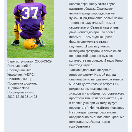
Короче,странное у этого клуба
развитие образа...Оранжево-
черный-вроде хорош,но он же
чужой. Юра,твой сине-белый-какой-
то сильно задумчивый,тормоз
скорее всего. Старый наш очень
даже неплох,но пришло время
перемен... Командные цвета
фиолетово-желтые стали
случайно...Просто у некого
немецкого гражданина такие были
по неплохой цене и в нужном
количестве на складе. И надо было
Зарегистрирован
: 2006-03-29
быстро,к игре с
Приглашений:
0
Танками,попытаться добыть
Сообщений:
461
Уважение:
[+43/-2]
игровую форму. На мой взгляд
Позитив:
[+6/-1]
сначала было непривычно,а теперь
Провел на форуме:
мне эти цвета глаз не режут. Они
11 дней 3 часа
редкие,запоминающиеся,со
Последний визит:
знакомыми клубами постсоветского
2012-12-26 23:14:23
пространства не пересекаются. Да
и поляки уже при их виде будут
нервничать:) Не пугайтесь новизны.
Из соккера пример: Барселона.
Кардинально сменила сине-красные
полосатые майки на нежно-
голубенькие:)