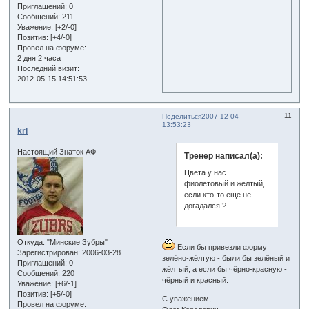
Приглашений:
0
Сообщений:
211
Уважение:
[+2/-0]
Позитив:
[+4/-0]
Провел на форуме:
2 дня 2 часа
Последний визит:
2012-05-15 14:51:53
11
Поделиться
2007-12-04
13:53:23
krl
Настоящий Знаток АФ
Тренер написал(а):
Цвета у нас
фиолетовый и желтый,
если кто-то еще не
догадался!?
Откуда:
"Минские Зубры"
Если бы привезли форму
Зарегистрирован
: 2006-03-28
зелёно-жёлтую - были бы зелёный и
Приглашений:
0
жёлтый, а если бы чёрно-красную -
Сообщений:
220
чёрный и красный.
Уважение:
[+6/-1]
Позитив:
[+5/-0]
С уважением,
Провел на форуме: