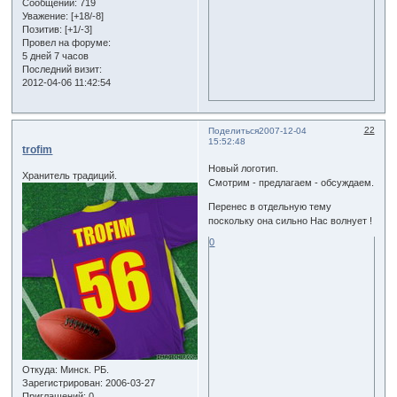
Сообщений:
719
Уважение:
[+18/-8]
Позитив:
[+1/-3]
Провел на форуме:
5 дней 7 часов
Последний визит:
2012-04-06 11:42:54
22
Поделиться
2007-12-04
15:52:48
trofim
Новый логотип.
Хранитель традиций.
Смотрим - предлагаем - обсуждаем.
Перенес в отдельную тему
поскольку она сильно Нас волнует !
0
Откуда:
Минск. РБ.
Зарегистрирован
: 2006-03-27
Приглашений:
0