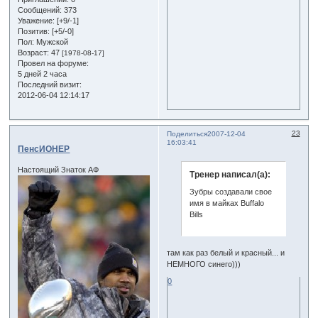
Сообщений:
373
Уважение:
[+9/-1]
Позитив:
[+5/-0]
Пол:
Мужской
Возраст:
47
[1978-08-17]
Провел на форуме:
5 дней 2 часа
Последний визит:
2012-06-04 12:14:17
23
Поделиться
2007-12-04
16:03:41
ПенсИОНЕР
Настоящий Знаток АФ
Тренер написал(а):
Зубры создавали свое
имя в майках Buffalo
Bills
там как раз белый и красный... и
НЕМНОГО синего)))
0