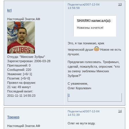
13
Поделиться
2007-12-04
13:56:58
krl
Настоящий Знаток АФ
SHARKI написал(а):
Новизны хочется!
Это, я так понимаю, крик
творческой души
Новое не есть
лучшее.
Откуда:
"Минские Зубры"
Зарегистрирован
: 2006-03-28
Предлагаю голосовать. Трофимыч,
Приглашений:
0
сделай, пожалуйста, опросник: "кто
Сообщений:
220
за смену эмблемы Минских
Уважение:
[+6/-1]
Зубров?"
Позитив:
[+5/-0]
Провел на форуме:
С уважением,
21 час 49 минут
Олег Королевич
Последний визит:
0
2011-11-11 14:55:23
14
Поделиться
2007-12-04
14:51:39
Тренер
Олег не мути воду.
Настоящий Знаток АФ