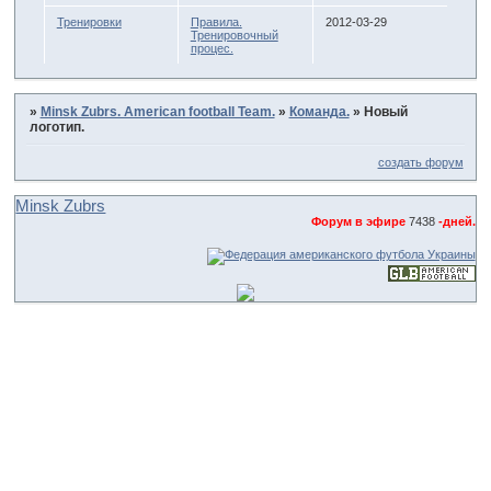
Тренировки
Правила.
2012-03-29
Тренировочный
процес.
»
Minsk Zubrs. American football Team.
»
Команда.
»
Новый
логотип.
создать форум
Minsk Zubrs
Форум в эфире
7438
-дней.