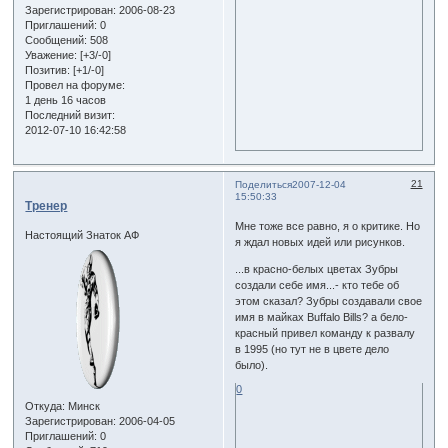
Зарегистрирован
: 2006-08-23
Приглашений:
0
Сообщений:
508
Уважение:
[+3/-0]
Позитив:
[+1/-0]
Провел на форуме:
1 день 16 часов
Последний визит:
2012-07-10 16:42:58
21
Поделиться
2007-12-04
15:50:33
Тренер
Мне тоже все равно, я о критике. Но
Настоящий Знаток АФ
я ждал новых идей или рисунков.
...в красно-белых цветах Зубры
создали себе имя...- кто тебе об
этом сказал? Зубры создавали свое
имя в майках Buffalo Bills? а бело-
красный привел команду к развалу
в 1995 (но тут не в цвете дело
было).
0
Откуда:
Минск
Зарегистрирован
: 2006-04-05
Приглашений:
0