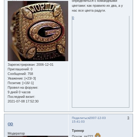
определиться с командными
цветами: как правило их два, а у
нас все цвета радуги.
0
Зарегистрирован
: 2006-12-01
Приглашений:
0
Сообщений:
758
Уважение:
[+23/-3]
Позитив:
[+16/-1]
Провел на форуме:
9 дней 0 часов
Последний визит:
2021-07-08 17:52:30
5
Поделиться
2007-12-03
15:41:03
OD
Тренер
Модератор
Похож, да???