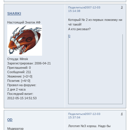
3
Поделиться
2007-12-03
15:14:38
SHARKI
Который № 2 из первых помоему ни
Настоящий Знаток АФ
чё такой!
А кто рисовал?
0
Откуда:
Minsk
Зарегистрирован
: 2006-04-21
Приглашений:
0
Сообщений:
211
Уважение:
[+2/-0]
Позитив:
[+4/-0]
Провел на форуме:
2 дня 2 часа
Последний визит:
2012-05-15 14:51:53
4
Поделиться
2007-12-03
15:37:04
OD
Логотип №3 хорош. Надо бы
Модератор