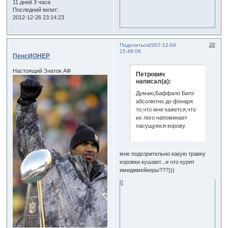
11 дней 3 часа
Последний визит:
2012-12-26 23:14:23
20
Поделиться
2007-12-04
15:46:06
ПенсИОНЕР
Настоящий Знаток АФ
Петрович
написал(а):
Думаю,Баффало Билз
абсолютно до фонаря
то,что мне кажется,что
их лого напоминает
пасущуюся корову.
мне подозрительно какую травку
коровки кушают...и что курят
имиджмейкеры???)))
0