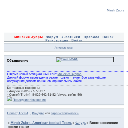
Minsk Zubrs
Минские Зубры
Форум
Участники
Правила
Поиск
Регистрация
Войти
Активные темы
Объявление
............................................................................................................................................
Открыт новый официальный сайт
Минских Зубров
.
Данный форум переведен в режим только чтение. Все дальнейшие
обсуждения делаем на нашем официальном сайте.
............................................................................................................................................
Контактные телефоны:
- Андрей: 8-029-77-77-137
- Сергей(Trofim): 8-029-642-31-82 (skype: trofim_56)
Последние Изменения
Привет, Гость!
Войдите
или
зарегистрируйтесь
.
»
Minsk Zubrs. American football Team.
»
Флуд.
»
Восстановление
после травм