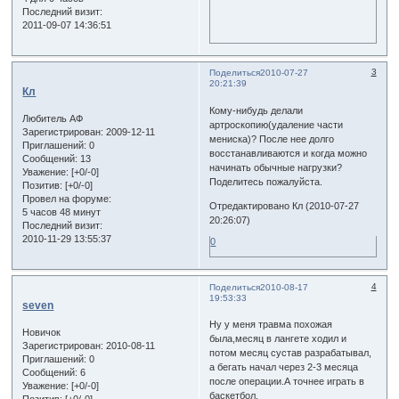
Последний визит:
2011-09-07 14:36:51
3
Поделиться
2010-07-27
20:21:39
Кл
Кому-нибудь делали
Любитель АФ
артроскопию(удаление части
Зарегистрирован
: 2009-12-11
мениска)? После нее долго
Приглашений:
0
восстанавливаются и когда можно
Сообщений:
13
начинать обычные нагрузки?
Уважение:
[+0/-0]
Поделитесь пожалуйста.
Позитив:
[+0/-0]
Провел на форуме:
Отредактировано Кл (2010-07-27
5 часов 48 минут
20:26:07)
Последний визит:
2010-11-29 13:55:37
0
4
Поделиться
2010-08-17
19:53:33
seven
Ну у меня травма похожая
Новичок
была,месяц в лангете ходил и
Зарегистрирован
: 2010-08-11
потом месяц сустав разрабатывал,
Приглашений:
0
а бегать начал через 2-3 месяца
Сообщений:
6
после операции.А точнее играть в
Уважение:
[+0/-0]
баскетбол.
Позитив:
[+0/-0]