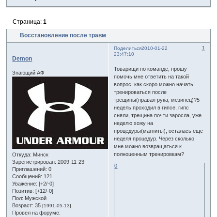
Страница:
1
Восстановление после травм
1
Поделиться
2010-01-22
23:47:10
Demon
Товарищи по команде, прошу
Знающий АФ
помочь мне ответить на такой
вопрос: как скоро можно начать
тренироваться после
трещины(правая рука, мезинец)?5
недель проходил в гипсе, гипс
сняли, трещина почти заросла, уже
неделю хожу на
процедуры(магниты), осталась еще
неделя процедур. Через сколько
мне можно возвращаться к
полноценным тренировкам?
Откуда:
Минск
Зарегистрирован
: 2009-11-23
0
Приглашений:
0
Сообщений:
121
Уважение:
[+2/-0]
Позитив:
[+12/-0]
Пол:
Мужской
Возраст:
35
[1991-05-13]
Провел на форуме: