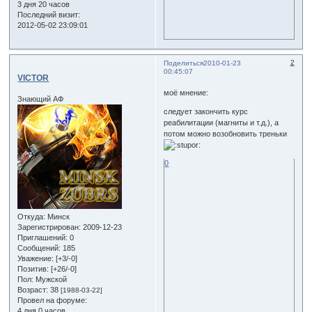
3 дня 20 часов
Последний визит:
2012-05-02 23:09:01
2
Поделиться
2010-01-23
00:45:07
VICTOR
моё мнение:
Знающий АФ
следует закончить курс
реабилитации (магниты и т.д.), а
потом можно возобновить треньки
0
Откуда:
Минск
Зарегистрирован
: 2009-12-23
Приглашений:
0
Сообщений:
185
Уважение:
[+3/-0]
Позитив:
[+26/-0]
Пол:
Мужской
Возраст:
38
[1988-03-22]
Провел на форуме:
4 дня 0 часов