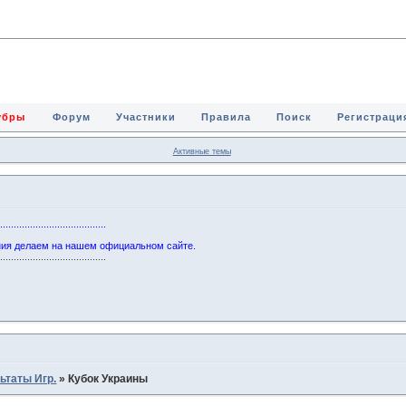
Зубры
Форум
Участники
Правила
Поиск
Регистраци
Активные темы
........................................
ния делаем на нашем официальном сайте.
........................................
ьтаты Игр.
»
Кубок Украины