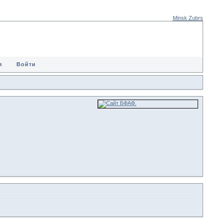
Minsk Zubrs
я
Войти