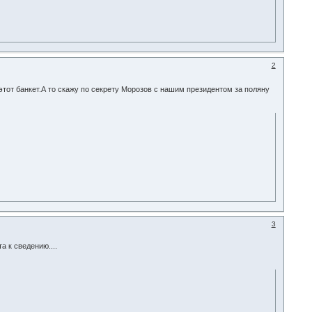
2
 этот банкет.А то скажу по секрету Морозов с нашим президентом за поляну
3
а к сведению....