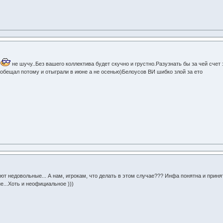
л
не шучу..Без вашего коллектива будет скучно и грустно.Разузнать бы за чей счет
 обещал потому и отыграли в июне а не осенью)Белоусов ВИ шибко злой за ето
ют недовольные... А нам, игрокам, что делать в этом случае??? Инфа понятна и принят
е...Хоть и неофициальное )))