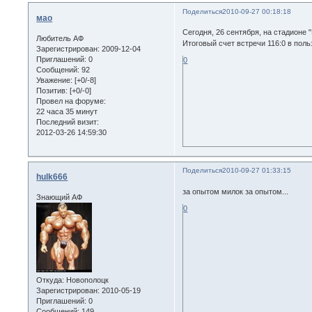
Поделиться
2010-09-27 00:18:18
мао
Сегодня, 26 сентября, на стадионе
Любитель АФ
Итоговый счет встречи 116:0 в поль
Зарегистрирован
: 2009-12-04
Приглашений:
0
0
Сообщений:
92
Уважение:
[+0/-8]
Позитив:
[+0/-0]
Провел на форуме:
22 часа 35 минут
Последний визит:
2012-03-26 14:59:30
Поделиться
2010-09-27 01:33:15
hulk666
за опытом милок за опытом...
Знающий АФ
0
Откуда:
Новополоцк
Зарегистрирован
: 2010-05-19
Приглашений:
0
Сообщений:
149