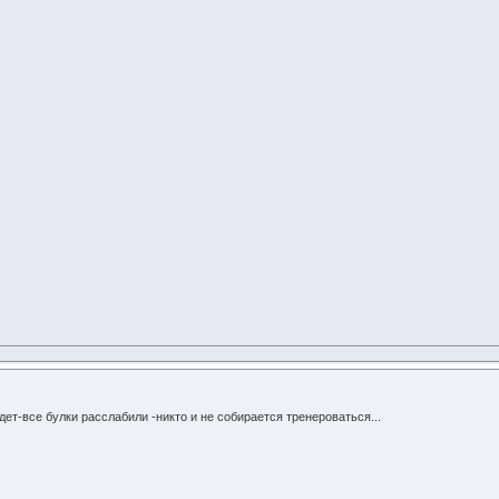
удет-все булки расслабили -никто и не собирается тренероваться...