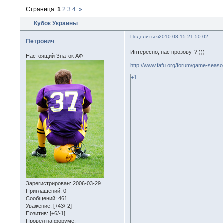
Страница:
1
2
3
4
»
Кубок Украины
Поделиться
2010-08-15 21:50:02
Петрович
Интересно, нас прозовут? )))
Настоящий Знаток АФ
http://www.fafu.org/forum/game-seaso
+1
Зарегистрирован
: 2006-03-29
Приглашений:
0
Сообщений:
461
Уважение:
[+43/-2]
Позитив:
[+6/-1]
Провел на форуме: