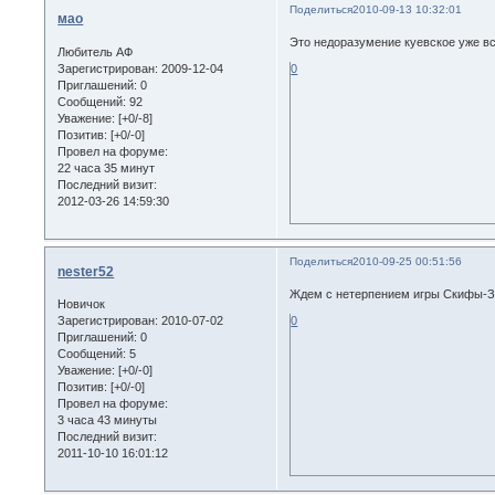
Поделиться
2010-09-13 10:32:01
мао
Это недоразумение куевское уже все
Любитель АФ
Зарегистрирован
: 2009-12-04
0
Приглашений:
0
Сообщений:
92
Уважение:
[+0/-8]
Позитив:
[+0/-0]
Провел на форуме:
22 часа 35 минут
Последний визит:
2012-03-26 14:59:30
Поделиться
2010-09-25 00:51:56
nester52
Ждем с нетерпением игры Скифы-Зуб
Новичок
Зарегистрирован
: 2010-07-02
0
Приглашений:
0
Сообщений:
5
Уважение:
[+0/-0]
Позитив:
[+0/-0]
Провел на форуме:
3 часа 43 минуты
Последний визит:
2011-10-10 16:01:12