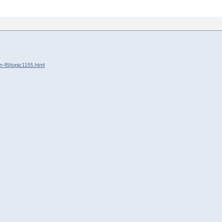
n-f8/topic1155.html