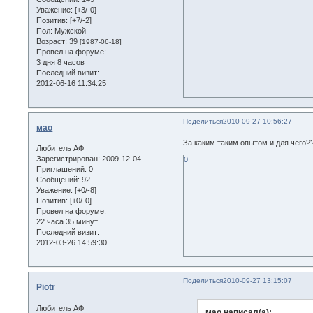
Уважение:
[+3/-0]
Позитив:
[+7/-2]
Пол:
Мужской
Возраст:
39
[1987-06-18]
Провел на форуме:
3 дня 8 часов
Последний визит:
2012-06-16 11:34:25
Поделиться
2010-09-27 10:56:27
мао
За каким таким опытом и для чего?
Любитель АФ
Зарегистрирован
: 2009-12-04
0
Приглашений:
0
Сообщений:
92
Уважение:
[+0/-8]
Позитив:
[+0/-0]
Провел на форуме:
22 часа 35 минут
Последний визит:
2012-03-26 14:59:30
Поделиться
2010-09-27 13:15:07
Piotr
Любитель АФ
мао написал(а):