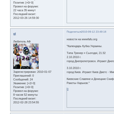
Позитив:
[+0/-0]
Провел на форуме:
22 часа 35 минут
Последний визит:
2012-03-26 14:59:30
Поделиться
2010-09-12 23:49:16
gl
новости на wwwfafu.org
Любитель АФ
"Календарь Кубка Украины.
Типа Тренер » Сьогодні, 21:32
2.10.2010 г.
город Днепропетровск. Играют Днеп
3.10.2010 г.
Зарегистрирован
: 2010-01-07
город Киев. Играют Киев Джетс - М
Приглашений:
0
Киевские Славяне и Донецкие Скифы
Сообщений:
24
Ракеты-Харьков."
Уважение:
[+2/-0]
Позитив:
[+0/-0]
0
Провел на форуме:
8 часов 52 минуты
Последний визит:
2012-02-28 23:54:55