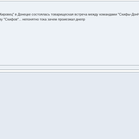
 "Кировец" в Донецке состоялась товарищеская встреча между командами "Скифы-ДонН
зу "Скифов"... непонятно тока зачем проиезжал днепр