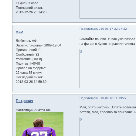
11 дней 3 часа
Последний визит:
2012-12-26 23:14:23
Поделиться
2010-08-17 22:27:32
мао
Считайте панове -Я вас уже позва
Любитель АФ
на финал в Куеве не расплотился(а
Зарегистрирован
: 2009-12-04
Приглашений:
0
0
Сообщений:
92
Уважение:
[+0/-8]
Позитив:
[+0/-0]
Провел на форуме:
22 часа 35 минут
Последний визит:
2012-03-26 14:59:30
Поделиться
2010-08-18 11:19:27
Петрович
Мля, опять интриги...Опять всплыва
Настоящий Знаток АФ
Кстати, Мао, спасибо за приглашени
0