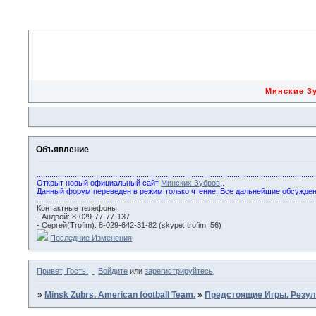
Минские 
Объявление
...................................................................................................................................
Открыт новый официальный сайт
Минских Зубров
.
Данный форум переведен в режим только чтение. Все дальнейшие обсужде
...................................................................................................................................
Контактные телефоны:
- Андрей: 8-029-77-77-137
- Сергей(Trofim): 8-029-642-31-82 (skype: trofim_56)
Последние Изменения
Привет, Гость!
Войдите
или
зарегистрируйтесь
.
»
Minsk Zubrs. American football Team.
»
Предстоящие Игры. Резул