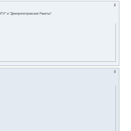
8
ТУ" и "Днепропетровские Ракеты".
9